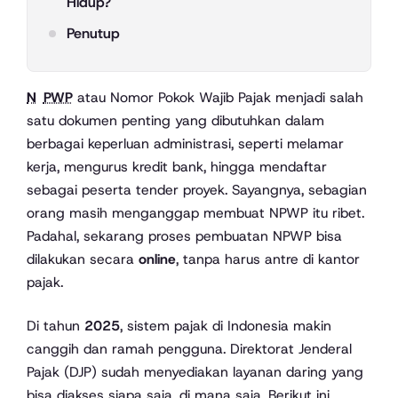
Hidup?
Penutup
NPWP
atau Nomor Pokok Wajib Pajak menjadi salah
satu dokumen penting yang dibutuhkan dalam
berbagai keperluan administrasi, seperti melamar
kerja, mengurus kredit bank, hingga mendaftar
sebagai peserta tender proyek. Sayangnya, sebagian
orang masih menganggap membuat NPWP itu ribet.
Padahal, sekarang proses pembuatan NPWP bisa
dilakukan secara
online
, tanpa harus antre di kantor
pajak.
Di tahun
2025
, sistem pajak di Indonesia makin
canggih dan ramah pengguna. Direktorat Jenderal
Pajak (DJP) sudah menyediakan layanan daring yang
bisa diakses siapa saja, di mana saja. Berikut ini