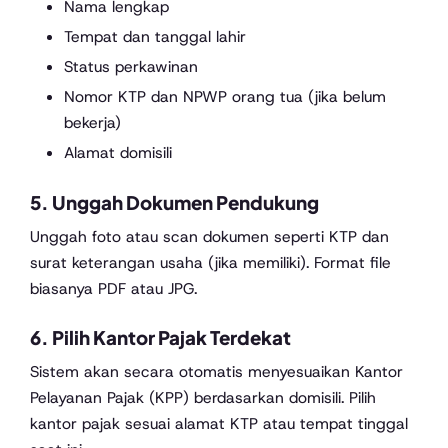
Nama lengkap
Tempat dan tanggal lahir
Status perkawinan
Nomor KTP dan NPWP orang tua (jika belum
bekerja)
Alamat domisili
5. Unggah Dokumen Pendukung
Unggah foto atau scan dokumen seperti KTP dan
surat keterangan usaha (jika memiliki). Format file
biasanya PDF atau JPG.
6. Pilih Kantor Pajak Terdekat
Sistem akan secara otomatis menyesuaikan Kantor
Pelayanan Pajak (KPP) berdasarkan domisili. Pilih
kantor pajak sesuai alamat KTP atau tempat tinggal