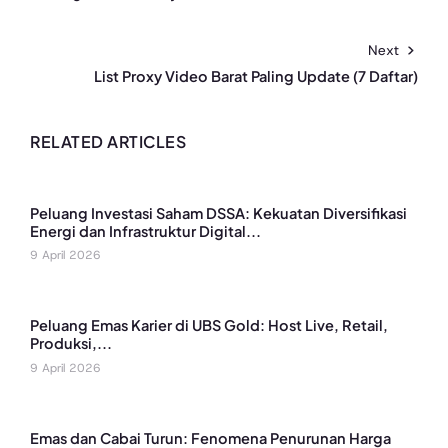
Next
List Proxy Video Barat Paling Update (7 Daftar)
RELATED ARTICLES
Peluang Investasi Saham DSSA: Kekuatan Diversifikasi
Energi dan Infrastruktur Digital...
9 April 2026
Peluang Emas Karier di UBS Gold: Host Live, Retail,
Produksi,...
9 April 2026
Emas dan Cabai Turun: Fenomena Penurunan Harga