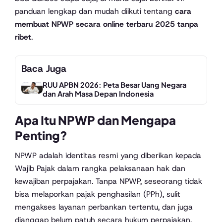
panduan lengkap dan mudah diikuti tentang
cara
membuat NPWP secara online terbaru 2025 tanpa
ribet
.
Baca Juga
RUU APBN 2026: Peta Besar Uang Negara
dan Arah Masa Depan Indonesia
Apa Itu NPWP dan Mengapa
Penting?
NPWP adalah identitas resmi yang diberikan kepada
Wajib Pajak dalam rangka pelaksanaan hak dan
kewajiban perpajakan. Tanpa NPWP, seseorang tidak
bisa melaporkan pajak penghasilan (PPh), sulit
mengakses layanan perbankan tertentu, dan juga
dianggap belum patuh secara hukum perpajakan.