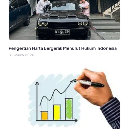
Pengertian Harta Bergerak Menurut Hukum Indonesia
31 March 2026