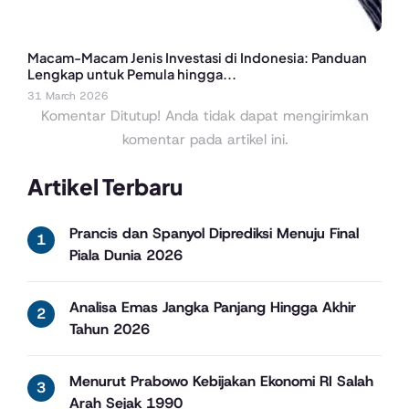
Macam-Macam Jenis Investasi di Indonesia: Panduan
Lengkap untuk Pemula hingga...
31 March 2026
Komentar Ditutup! Anda tidak dapat mengirimkan
komentar pada artikel ini.
Artikel Terbaru
Prancis dan Spanyol Diprediksi Menuju Final
Piala Dunia 2026
Analisa Emas Jangka Panjang Hingga Akhir
Tahun 2026
Menurut Prabowo Kebijakan Ekonomi RI Salah
Arah Sejak 1990