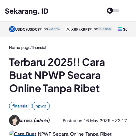
Sekarang. ID
USDC
(USDC)
XRP
(XRP)
Solana
0%
$1.00
▲0.00%
$1.02
▼-2.30%
Home page
finansial
/
Terbaru 2025!! Cara
Buat NPWP Secara
Online Tanpa Ribet
finansial
npwp
aminz
(admin)
Posted on
16 May 2025 - 22:17