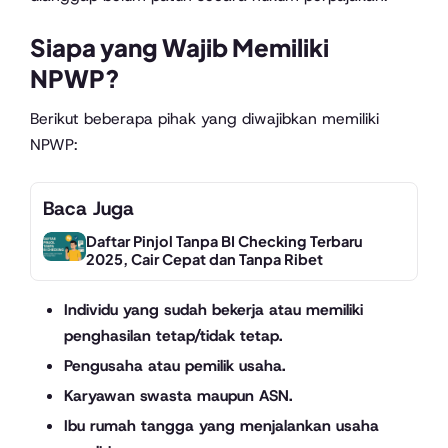
Siapa yang Wajib Memiliki
NPWP?
Berikut beberapa pihak yang diwajibkan memiliki
NPWP:
Baca Juga
Daftar Pinjol Tanpa BI Checking Terbaru
2025, Cair Cepat dan Tanpa Ribet
Individu yang sudah bekerja atau memiliki
penghasilan tetap/tidak tetap.
Pengusaha atau pemilik usaha.
Karyawan swasta maupun ASN.
Ibu rumah tangga yang menjalankan usaha