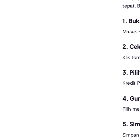
tepat. 
1. Buk
Masuk k
2. Cek
Klik to
3. Pi
Kredit 
4. Gu
Pilih m
5. Si
Simpan b