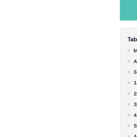
Tab
M
A
S
1
2
3
4
5
A