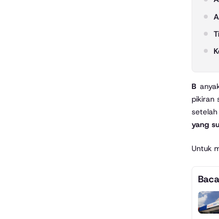
A
T
K
Banyak orang pernah mengalami situasi di mana sebuah pinjaman online sudah diajukan, kemudian tiba-tiba berubah
pikiran
setelah
yang su
Untuk m
Baca