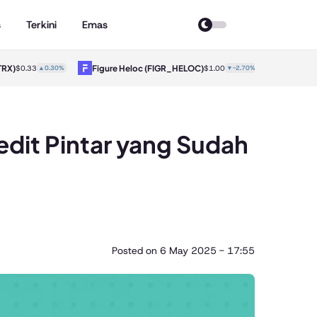
s
Terkini
Emas
)
Figure Heloc
(FIGR_HELOC)
Hyperliquid
$0.33
▲0.30%
$1.00
▼-2.70%
dit Pintar yang Sudah
Posted on
6 May 2025 - 17:55