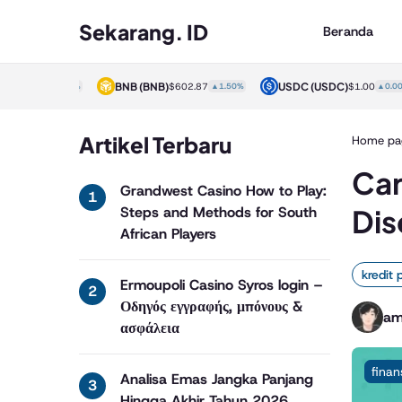
Sekarang. ID
Beranda
)
BNB
(BNB)
USDC
(USDC)
$1.00
▲0.00%
$602.87
▲1.50%
$1.00
▲0.00%
Artikel Terbaru
Home pa
Car
Grandwest Casino How to Play:
Dis
Steps and Methods for South
African Players
kredit 
Ermoupoli Casino Syros login –
Οδηγός εγγραφής, μπόνους &
am
ασφάλεια
finan
Analisa Emas Jangka Panjang
Hingga Akhir Tahun 2026