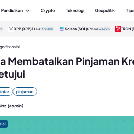
Pendidikan
Crypto
Teknologi
Geopolitik
Tip
XRP
(XRP)
Solana
(SOL)
TRON
(TRX
$1.04
▼-0.20%
$76.43
▲1.90%
ge
finansial
/
a Membatalkan Pinjaman Kre
etujui
pintar
pinjaman
inz
(admin)
sial