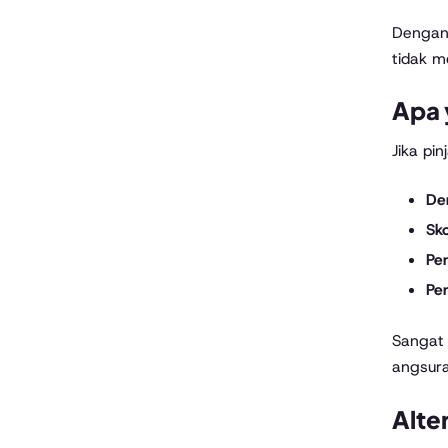
Dengan 
tidak m
Apa 
Jika pi
De
Sko
Pe
Pe
Sangat 
angsura
Alte