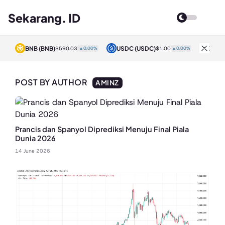
Sekarang. ID
BNB
(BNB)
USDC
(USDC)
XRP
0%
$590.03
▲0.00%
$1.00
▲0.00%
POST BY AUTHOR
AMINZ
Prancis dan Spanyol Diprediksi Menuju Final Piala
Dunia 2026
14 June 2026