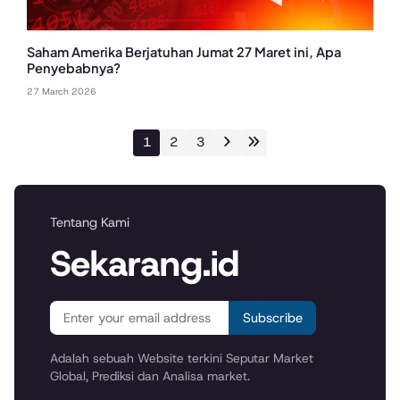
Saham Amerika Berjatuhan Jumat 27 Maret ini, Apa
Penyebabnya?
27 March 2026
1
2
3
Tentang Kami
Sekarang.id
Subscribe
Adalah sebuah Website terkini Seputar Market
Global, Prediksi dan Analisa market.