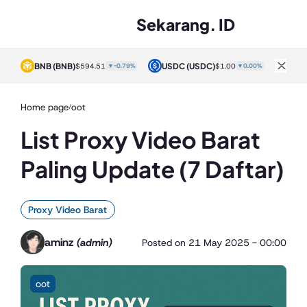
Sekarang. ID
BNB
(BNB)
USDC
(USDC)
XRP
02%
$594.51
▼-0.79%
$1.00
▼0.00%
Home page
oot
/
List Proxy Video Barat
Paling Update (7 Daftar)
Proxy Video Barat
aminz
(admin)
Posted on
21 May 2025 - 00:00
oot