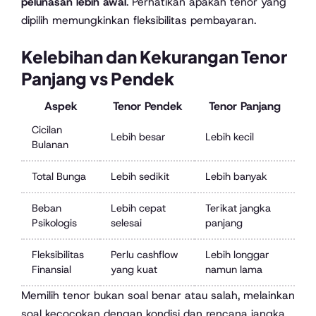
pelunasan lebih awal
. Perhatikan apakah tenor yang
dipilih memungkinkan fleksibilitas pembayaran.
Kelebihan dan Kekurangan Tenor
Panjang vs Pendek
Aspek
Tenor Pendek
Tenor Panjang
Cicilan
Lebih besar
Lebih kecil
Bulanan
Total Bunga
Lebih sedikit
Lebih banyak
Beban
Lebih cepat
Terikat jangka
Psikologis
selesai
panjang
Fleksibilitas
Perlu cashflow
Lebih longgar
Finansial
yang kuat
namun lama
Memilih tenor bukan soal benar atau salah, melainkan
soal kecocokan dengan kondisi dan rencana jangka