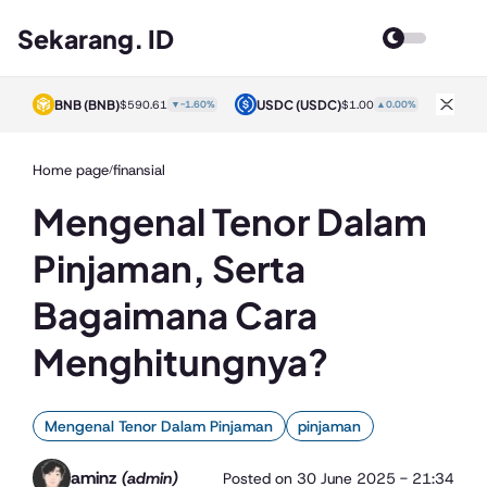
Sekarang. ID
BNB
(BNB)
USDC
(USDC)
XRP
0%
$590.61
▼-1.60%
$1.00
▲0.00%
Home page
finansial
/
Mengenal Tenor Dalam
Pinjaman, Serta
Bagaimana Cara
Menghitungnya?
Mengenal Tenor Dalam Pinjaman
pinjaman
aminz
(admin)
Posted on
30 June 2025 - 21:34