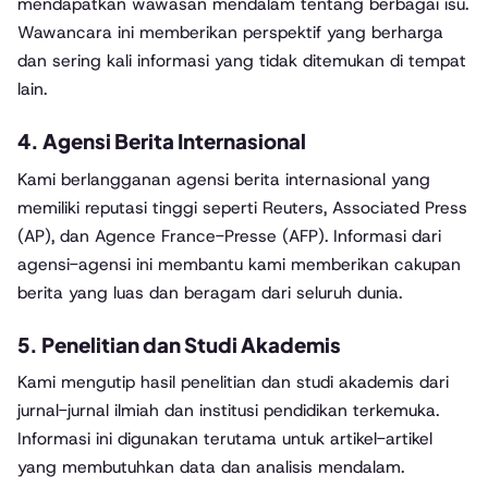
mendapatkan wawasan mendalam tentang berbagai isu.
Wawancara ini memberikan perspektif yang berharga
dan sering kali informasi yang tidak ditemukan di tempat
lain.
4. Agensi Berita Internasional
Kami berlangganan agensi berita internasional yang
memiliki reputasi tinggi seperti Reuters, Associated Press
(AP), dan Agence France-Presse (AFP). Informasi dari
agensi-agensi ini membantu kami memberikan cakupan
berita yang luas dan beragam dari seluruh dunia.
5. Penelitian dan Studi Akademis
Kami mengutip hasil penelitian dan studi akademis dari
jurnal-jurnal ilmiah dan institusi pendidikan terkemuka.
Informasi ini digunakan terutama untuk artikel-artikel
yang membutuhkan data dan analisis mendalam.