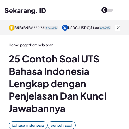
Sekarang. ID
BNB
(BNB)
USDC
(USDC)
XRP
0%
$589.75
▼-1.10%
$1.00
▲0.00%
Home page
Pembelajaran
/
25 Contoh Soal UTS
Bahasa Indonesia
Lengkap dengan
Penjelasan Dan Kunci
Jawabannya
bahasa indonesia
contoh soal