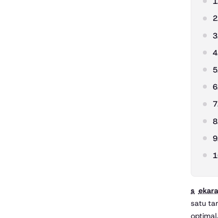
1
2
3
4
5
6
7
8
9
1
sekar
satu ta
optimal