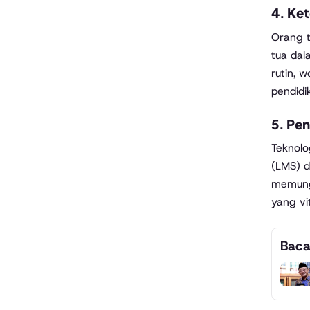
4.
Ket
Orang t
tua dal
rutin, 
pendidi
5.
Pen
Teknolo
(LMS) d
memungk
yang vi
Baca