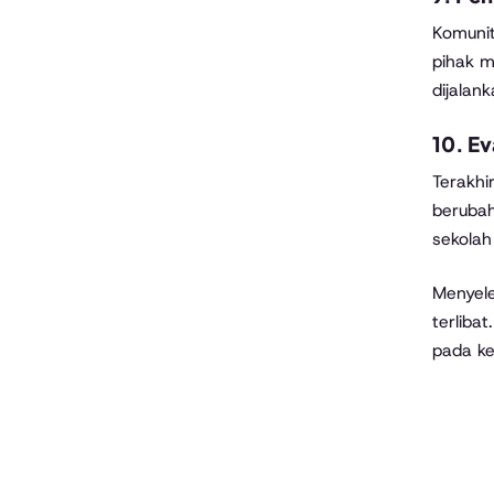
Komunit
pihak m
dijalank
10.
Ev
Terakhi
berubah
sekolah
Menyele
terliba
pada ke