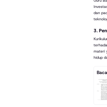
Guru ad
Investa
dan pad
teknolo
3.
Pen
Kurikul
terhada
materi 
hidup d
Baca