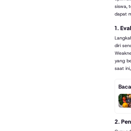
siswa, 
dapat m
1.
Eva
Langkah
diri se
Weaknes
yang be
saat in
Baca
2.
Pen