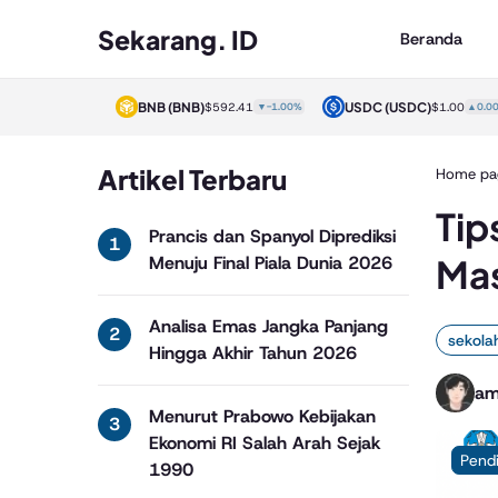
Sekarang. ID
Beranda
)
BNB
(BNB)
USDC
(USDC)
$1.00
▲0.00%
$592.41
▼-1.00%
$1.00
▲0.00%
Artikel Terbaru
Home pa
Tip
Prancis dan Spanyol Diprediksi
Mas
Menuju Final Piala Dunia 2026
Analisa Emas Jangka Panjang
sekola
Hingga Akhir Tahun 2026
am
Menurut Prabowo Kebijakan
Ekonomi RI Salah Arah Sejak
Pend
1990