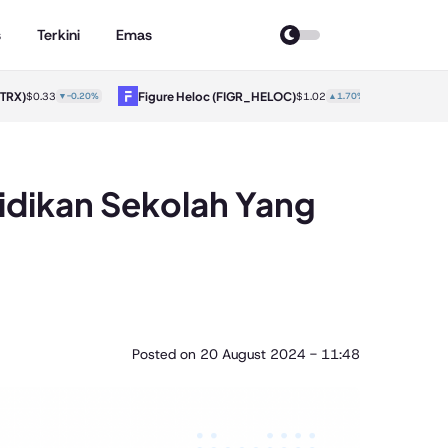
s
Terkini
Emas
X)
Figure Heloc
(FIGR_HELOC)
Hyperliqu
$0.33
▼-0.20%
$1.02
▲1.70%
idikan Sekolah Yang
Posted on
20 August 2024 - 11:48