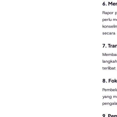
6.
Men
Rapor p
perlu m
konseli
secara 
7.
Tra
Membang
langkah
terliba
8.
Fok
Pembela
yang me
pengala
9.
Pem