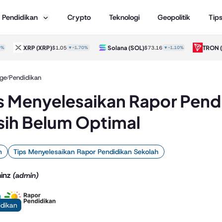
Pendidikan
Crypto
Teknologi
Geopolitik
Tip
XRP
(XRP)
Solana
(SOL)
TRON
(TR
$1.05
▼-1.70%
$73.16
▼-1.10%
ge
Pendidikan
/
s Menyelesaikan Rapor Pend
ih Belum Optimal
h
Tips Menyelesaikan Rapor Pendidikan Sekolah
inz
(admin)
idikan