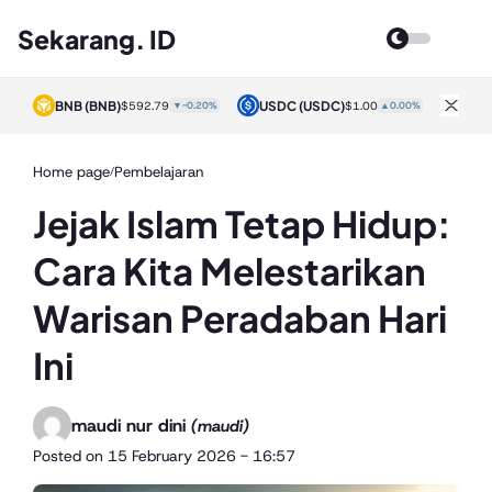
Sekarang. ID
BNB
(BNB)
USDC
(USDC)
XRP
0%
$592.79
▼-0.20%
$1.00
▲0.00%
Home page
Pembelajaran
/
Jejak Islam Tetap Hidup:
Cara Kita Melestarikan
Warisan Peradaban Hari
Ini
maudi nur dini
(maudi)
Posted on
15 February 2026 - 16:57