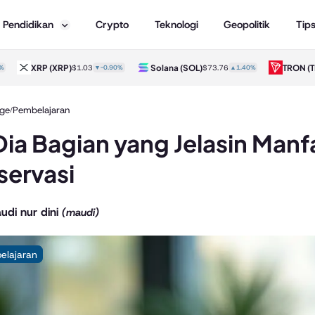
Pendidikan
Crypto
Teknologi
Geopolitik
Tip
XRP
(XRP)
Solana
(SOL)
TRON
(TRX
$1.03
▼-0.90%
$73.76
▲1.40%
ge
Pembelajaran
/
 Dia Bagian yang Jelasin Man
ervasi
udi nur dini
(maudi)
elajaran