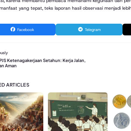
asi, karena membantu pembaca memahami kegunaan dan peran
manfaat yang tepat, teks laporan hasil observasi menjadi leb
Facebook
Telegram
usly
PJS Ketenagakerjaan Setahun: Kerja Jalan,
an Aman
ED ARTICLES