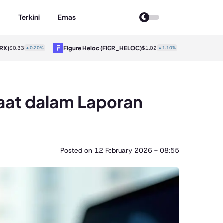
s
Terkini
Emas
)
Figure Heloc
(FIGR_HELOC)
Hyperliquid
$0.33
▲0.20%
$1.02
▲1.10%
faat dalam Laporan
Posted on
12 February 2026 - 08:55