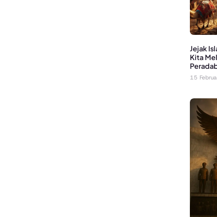
Jejak I
Kita Me
Peradab
15 Febru