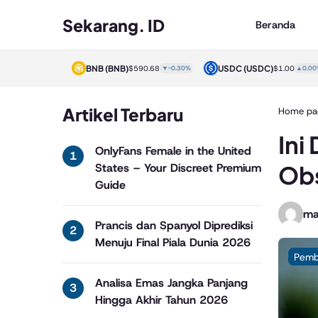
Sekarang. ID
Beranda
)
BNB
(BNB)
USDC
(USDC)
$1.00
▲0.00%
$590.68
▼-0.30%
$1.00
▲0.00%
Artikel Terbaru
Home pa
Ini
OnlyFans Female in the United
Obs
States – Your Discreet Premium
Guide
ma
Prancis dan Spanyol Diprediksi
Menuju Final Piala Dunia 2026
Pemb
Analisa Emas Jangka Panjang
Hingga Akhir Tahun 2026