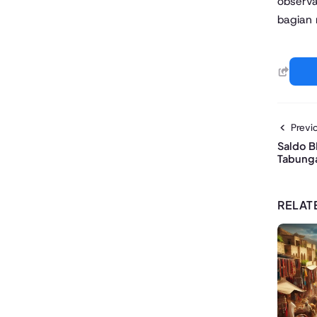
observ
bagian 
Previo
Saldo B
Tabung
RELAT