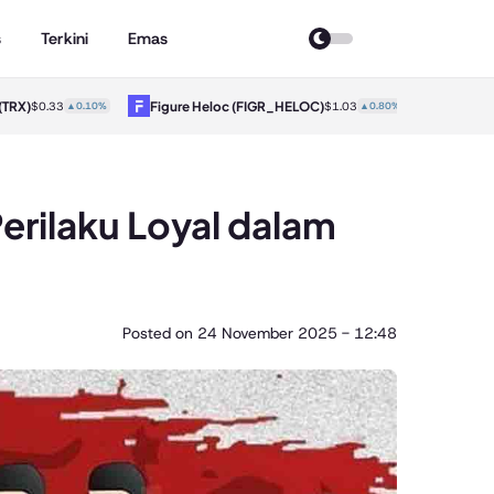
s
Terkini
Emas
)
Figure Heloc
(FIGR_HELOC)
Hyperliquid
$0.33
▲0.10%
$1.03
▲0.80%
erilaku Loyal dalam
Posted on
24 November 2025 - 12:48