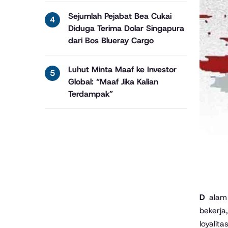
Sejumlah Pejabat Bea Cukai
Diduga Terima Dolar Singapura
dari Bos Blueray Cargo
Luhut Minta Maaf ke Investor
Global: “Maaf Jika Kalian
Terdampak”
Dalam dunia Aparatur Sipil Negara (ASN), core values menjadi kompas yang memandu bagaimana setiap individu
bekerja
loyalit