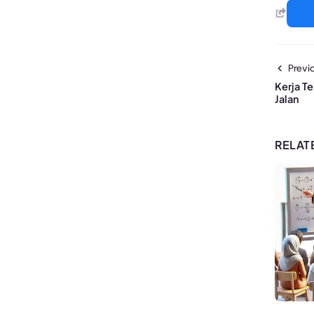
Previo
Kerja T
Jalan
RELAT