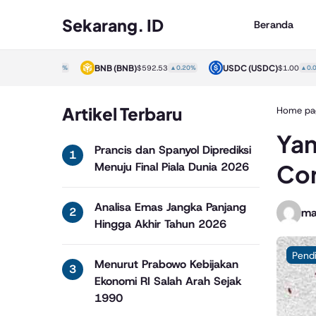
Sekarang. ID
Beranda
)
BNB
(BNB)
USDC
(USDC)
$1.00
▲0.00%
$592.53
▲0.20%
$1.00
▲0.00%
Artikel Terbaru
Home pa
Yan
Prancis dan Spanyol Diprediksi
Cor
Menuju Final Piala Dunia 2026
Analisa Emas Jangka Panjang
ma
Hingga Akhir Tahun 2026
Pend
Menurut Prabowo Kebijakan
Ekonomi RI Salah Arah Sejak
1990