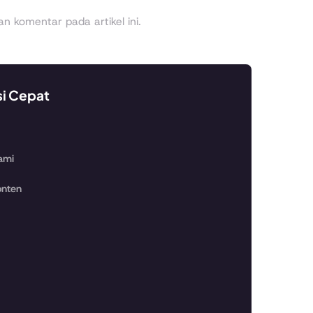
 komentar pada artikel ini.
si Cepat
ami
nten