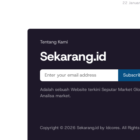
22 Janua
Tentang Kami
Sekarang.id
Subscri
Adalah sebuah Website terkini Seputar Market Glob
Analisa market.
Copyright © 2026 Sekarang.id by Idcores. All Rights