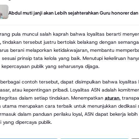
Abdul muti janji akan Lebih sejahterahkan Guru honorer d
arang pula muncul salah kaprah bahwa loyalitas berarti menye
, tindakan tersebut justru bertolak belakang dengan semangat
harus berani melaporkan ketidakwajaran, membantu memperbai
n sesuai prinsip tata kelola yang baik. Menutupi kekeliruan
 kepercayaan publik yang seharusnya dijaga.
 berbagai contoh tersebut, dapat disimpulkan bahwa loyalita
asar, atau kepentingan pribadi. Loyalitas ASN adalah komitmen 
ntegritas dalam setiap tindakan. Menempatkan
aturan
, transp
as utama merupakan cara terbaik untuk menunjukkan dedika
ermasuk dalam panduan perilaku loyal, ASN dapat bekerja lebih j
i yang dipercaya publik.