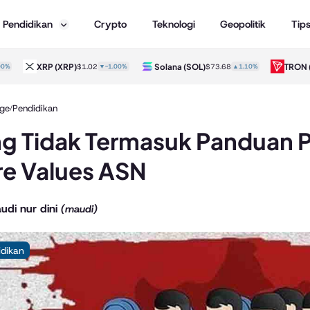
Pendidikan
Crypto
Teknologi
Geopolitik
Tip
XRP
(XRP)
Solana
(SOL)
TRON
(TRX
$1.02
▼-1.00%
$73.68
▲1.10%
ge
Pendidikan
/
g Tidak Termasuk Panduan P
e Values ASN
udi nur dini
(maudi)
idikan