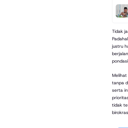
Tidak j
Padahal
justru 
berjala
pondasi
Melihat
tanpa d
serta i
priorit
tidak t
birokras