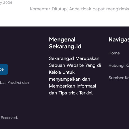
ry 2026
Komentar Ditutup! Anda tidak dapat mengirimkan
Mengenal
Naviga
Sekarang.id
Home
Sekarang.id Merupakan
Sebuah Website Yang di
Hubungi K
be
Kelola Untuk
Sumber Ko
menyampaikan dan
al, Prediksi dan
Memberikan Informasi
dan Tips trick Terkini.
 Reserved.