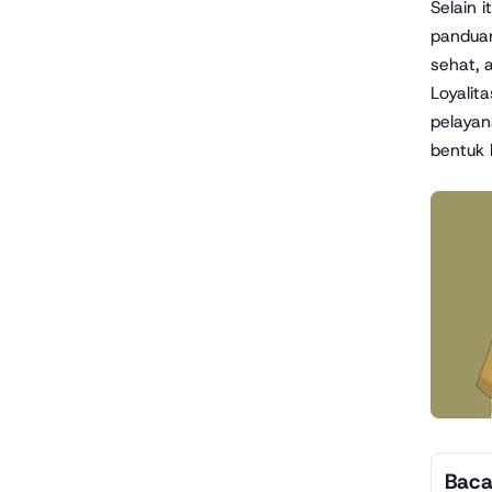
Selain 
panduan
sehat, 
Loyalit
pelayan
bentuk
Baca