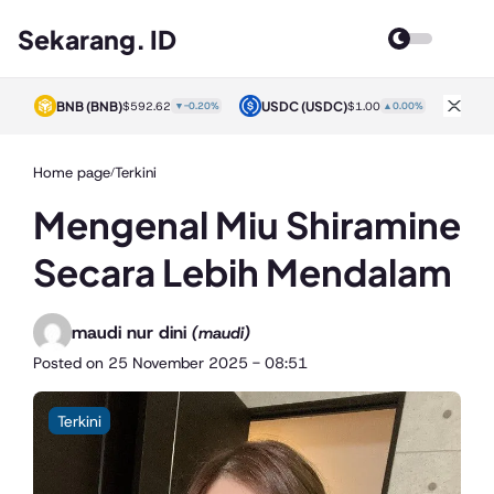
Sekarang. ID
BNB
(BNB)
USDC
(USDC)
XRP
0%
$592.62
▼-0.20%
$1.00
▲0.00%
Home page
Terkini
/
Mengenal Miu Shiramine
Secara Lebih Mendalam
maudi nur dini
(maudi)
Posted on
25 November 2025 - 08:51
Terkini