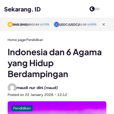
Sekarang. ID
BNB
(BNB)
USDC
(USDC)
XRP
0%
$602.69
▲1.70%
$1.00
▲0.00%
Home page
Pendidikan
/
Indonesia dan 6 Agama
yang Hidup
Berdampingan
maudi nur dini
(maudi)
Posted on
22 January 2026 - 12:12
Pendidikan