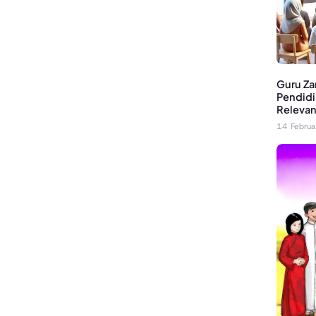
Guru Za
Pendidi
Relevan 
14 Febru