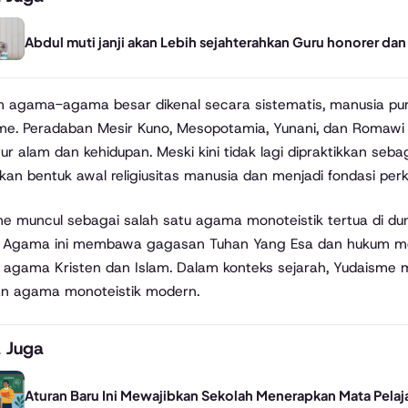
Abdul muti janji akan Lebih sejahterahkan Guru honorer d
m agama-agama besar dikenal secara sistematis, manusia p
sme. Peradaban Mesir Kuno, Mesopotamia, Yunani, dan Romaw
r alam dan kehidupan. Meski kini tidak lagi dipraktikkan seba
an bentuk awal religiusitas manusia dan menjadi fondasi pe
e muncul sebagai salah satu agama monoteistik tertua di du
. Agama ini membawa gagasan Tuhan Yang Esa dan hukum mo
a agama Kristen dan Islam. Dalam konteks sejarah, Yudaisme
an agama monoteistik modern.
 Juga
Aturan Baru Ini Mewajibkan Sekolah Menerapkan Mata Pela