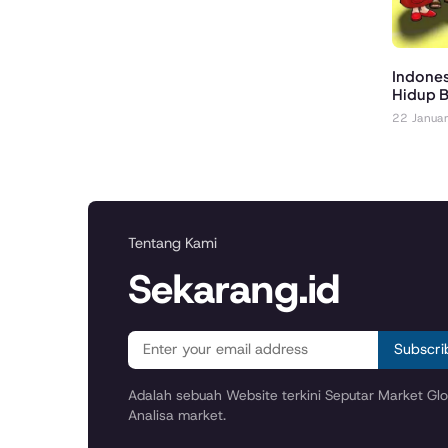
Indones
Hidup 
22 Janua
Tentang Kami
Sekarang.id
Subscri
Adalah sebuah Website terkini Seputar Market Glob
Analisa market.