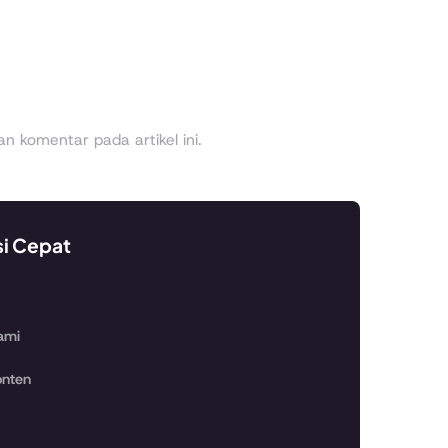
 komentar pada artikel ini.
si Cepat
ami
nten