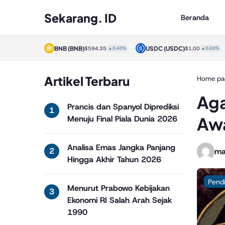
Sekarang. ID
Beranda
BNB
(BNB)
USDC
(USDC)
XRP
00%
$594.35
▲0.40%
$1.00
▲0.00%
Artikel Terbaru
Home pa
Aga
Prancis dan Spanyol Diprediksi
Aw
Menuju Final Piala Dunia 2026
Analisa Emas Jangka Panjang
ma
Hingga Akhir Tahun 2026
Pend
Menurut Prabowo Kebijakan
Ekonomi RI Salah Arah Sejak
1990