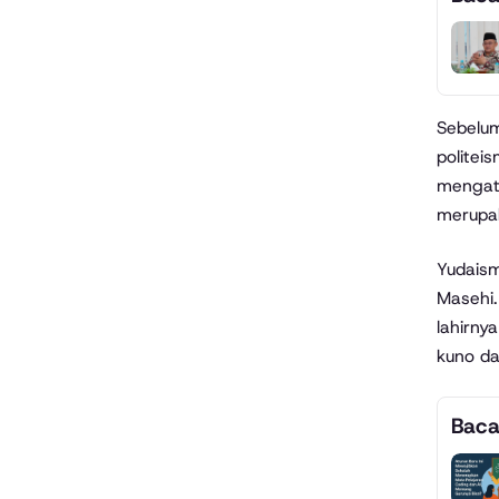
Sebelu
politei
mengatu
merupak
Yudaism
Masehi
lahirny
kuno d
Baca