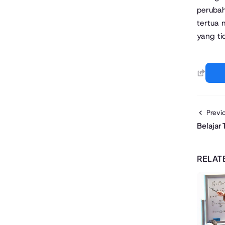
perubah
tertua 
yang ti
Previo
Belajar
RELAT