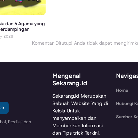
ia dan 6 Agama yang
Berdampingan
ry 2026
Komentar Ditutup! Anda tidak dapat mengirimkan
Mengenal
Naviga
Sekarang.id
Home
Sekarang.id Merupakan
Sebuah Website Yang di
Hubungi K
be
Kelola Untuk
Sumber Ko
menyampaikan dan
al, Prediksi dan
Memberikan Informasi
dan Tips trick Terkini.