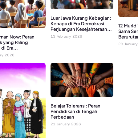
Luar Jawa Kurang Kebagian:
Kenapa di Era Demokrasi
12 Murid
Perjuangan Kesejahteraan...
Sama Sem
Beruruta
man Now: Peran
13 February 2026
k yang Paling
29 Januar
di Era...
ary 2026
Belajar Toleransi: Peran
Pendidikan di Tengah
Perbedaan
21 January 2026