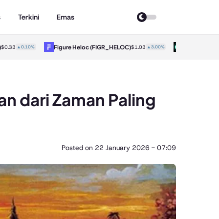
s
Terkini
Emas
Figure Heloc
(FIGR_HELOC)
Hyperliquid
(HYPE)
10%
$1.03
▲3.00%
$56
an dari Zaman Paling
Posted on
22 January 2026 - 07:09