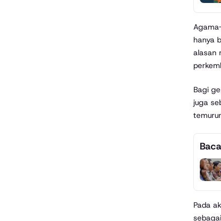
Agama-a
hanya b
alasan 
perkemb
Bagi ge
juga se
temuru
Baca
Pada ak
sebagai