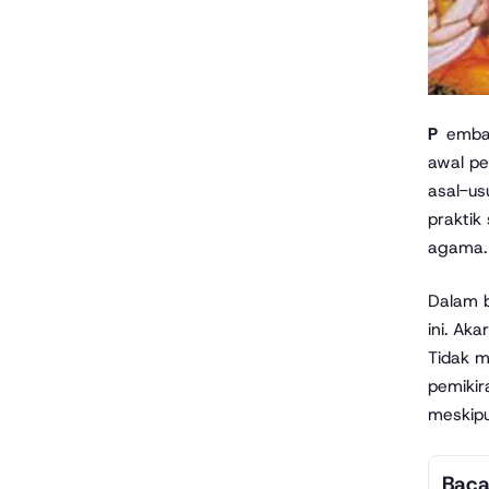
Pembahasan tentang agama tertua di dunia selalu menarik karena membawa kita menelusuri jejak manusia sejak
awal pe
asal-us
praktik
agama.
Dalam b
ini. Ak
Tidak m
pemikir
meskip
Baca