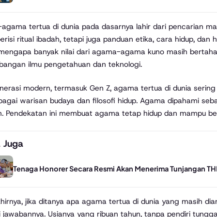
gama tertua di dunia pada dasarnya lahir dari pencarian ma
erisi ritual ibadah, tetapi juga panduan etika, cara hidup, d
mengapa banyak nilai dari agama-agama kuno masih bertahan 
angan ilmu pengetahuan dan teknologi.
nerasi modern, termasuk Gen Z, agama tertua di dunia sering d
bagai warisan budaya dan filosofi hidup. Agama dipahami sebag
n. Pendekatan ini membuat agama tetap hidup dan mampu be
 Juga
Tenaga Honorer Secara Resmi Akan Menerima Tunjangan THR Da
hirnya, jika ditanya apa agama tertua di dunia yang masih di
 jawabannya. Usianya yang ribuan tahun, tanpa pendiri tung