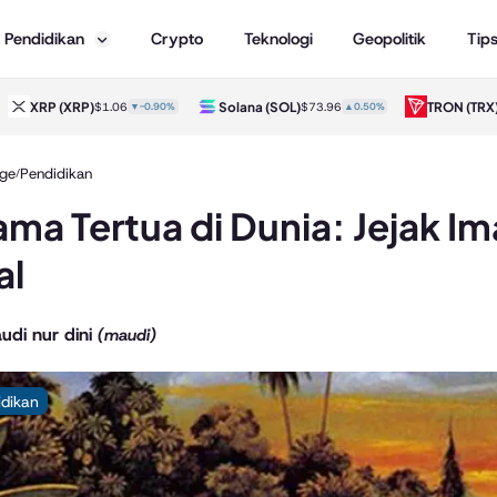
Pendidikan
Crypto
Teknologi
Geopolitik
Tip
(XRP)
Solana
(SOL)
TRON
(TRX)
$1.06
▼-0.90%
$73.96
▲0.50%
$0.33
▲0.
ge
Pendidikan
/
ma Tertua di Dunia: Jejak Im
al
udi nur dini
(maudi)
idikan