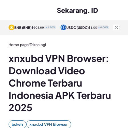
Sekarang. ID
BNB
(BNB)
USDC
(USDC)
XRP
0%
$602.69
▲1.70%
$1.00
▲0.00%
Home page
Teknologi
/
xnxubd VPN Browser:
Download Video
Chrome Terbaru
Indonesia APK Terbaru
2025
bokeh
xnxubd VPN Browser