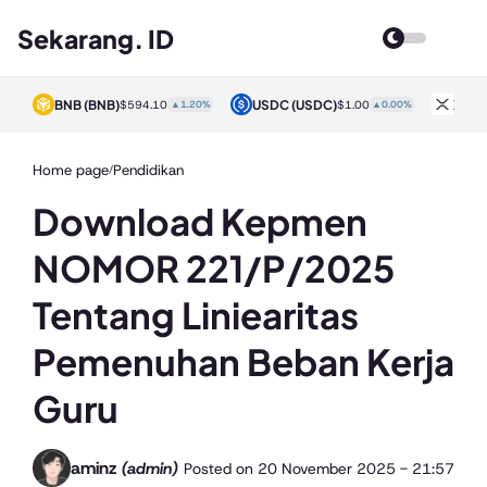
Sekarang. ID
BNB
(BNB)
USDC
(USDC)
XRP
0%
$594.10
▲1.20%
$1.00
▲0.00%
Home page
Pendidikan
/
Download Kepmen
NOMOR 221/P/2025
Tentang Liniearitas
Pemenuhan Beban Kerja
Guru
aminz
(admin)
Posted on
20 November 2025 - 21:57