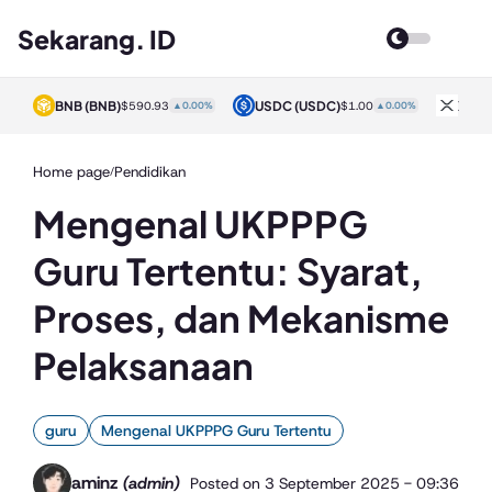
Sekarang. ID
BNB
(BNB)
USDC
(USDC)
XRP
0%
$590.93
▲0.00%
$1.00
▲0.00%
Home page
Pendidikan
/
Mengenal UKPPPG
Guru Tertentu: Syarat,
Proses, dan Mekanisme
Pelaksanaan
guru
Mengenal UKPPPG Guru Tertentu
aminz
(admin)
Posted on
3 September 2025 - 09:36