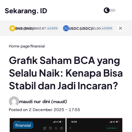
Sekarang. ID
BNB
(BNB)
USDC
(USDC)
XRP
0%
$602.97
▲0.30%
$1.00
▲0.00%
Home page
finansial
/
Grafik Saham BCA yang
Selalu Naik: Kenapa Bisa
Stabil dan Jadi Incaran?
maudi nur dini
(maudi)
Posted on
2 December 2025 - 17:55
finansial