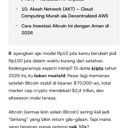
10. Akash Network (AKT) – Cloud
Computing Murah ala Decentralized AWS
Cara Investasi Altcoin Ini dengan Aman di
2026
Bayangkan aja: modal Rp10 juta kamu berubah jadi
Rp100 juta dalam waktu kurang dari setahun.
Kedengarannya seperti mimpi? Di dunia
kripto
tahun
2026 ini, itu
bukan mustahil
. Pasar lagi memanas
setelah Bitcoin stabil di kisaran $70.000-an, total
market cap crypto mendekati $2,4 triliun, dan
altseason mulai terasa.
Altcoin (semua koin selain Bitcoin) sering kali jadi
“bintang” yang bikin return gila-gilaan. Tapi mana
yang beneran punya potensi
naik 10x
?