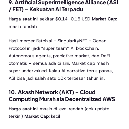
9. Artificial Superintelligence Alliance (ASI
/ FET) – Kekuatan AI Terpadu
Harga saat ini
: sekitar $0.14–0.16 USD
Market Cap
:
masih rendah
Hasil merger Fetch.ai + SingularityNET + Ocean
Protocol ini jadi “super team” AI blockchain.
Autonomous agents, predictive market, dan DeFi
otomatis – semua ada di sini. Market cap masih
super undervalued. Kalau AI narrative terus panas,
ASI bisa jadi salah satu 10x terbesar tahun ini.
10. Akash Network (AKT) – Cloud
Computing Murah ala Decentralized AWS
Harga saat ini
: masih di level rendah (cek update
terkini)
Market Cap
: kecil