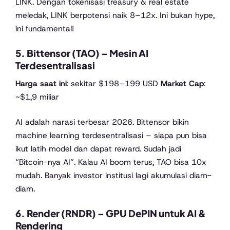
LINK. Dengan tokenisasi treasury & real estate
meledak, LINK berpotensi naik 8–12x. Ini bukan hype,
ini fundamental!
5. Bittensor (TAO) – Mesin AI
Terdesentralisasi
Harga saat ini
: sekitar $198–199 USD
Market Cap
:
~$1,9 miliar
AI adalah narasi terbesar 2026. Bittensor bikin
machine learning terdesentralisasi – siapa pun bisa
ikut latih model dan dapat reward. Sudah jadi
“Bitcoin-nya AI”. Kalau AI boom terus, TAO bisa 10x
mudah. Banyak investor institusi lagi akumulasi diam-
diam.
6. Render (RNDR) – GPU DePIN untuk AI &
Rendering