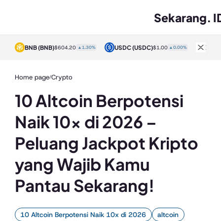
Sekarang. I
BNB
(BNB)
USDC
(USDC)
XRP
0%
$604.20
▲1.30%
$1.00
▲0.00%
Home page
Crypto
/
10 Altcoin Berpotensi
Naik 10x di 2026 –
Peluang Jackpot Kripto
yang Wajib Kamu
Pantau Sekarang!
10 Altcoin Berpotensi Naik 10x di 2026
altcoin