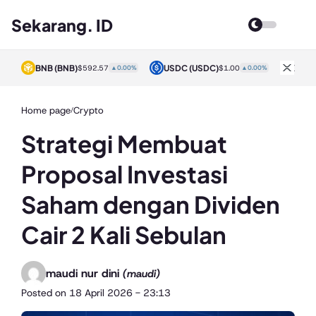
Sekarang. ID
BNB
(BNB)
USDC
(USDC)
XRP
0%
$592.57
▲0.00%
$1.00
▲0.00%
Home page
Crypto
/
Strategi Membuat
Proposal Investasi
Saham dengan Dividen
Cair 2 Kali Sebulan
maudi nur dini
(maudi)
Posted on
18 April 2026 - 23:13