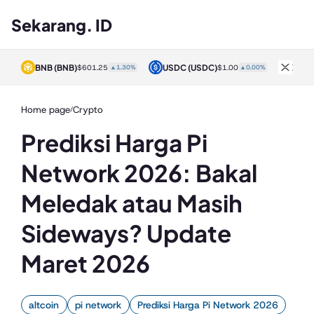
Sekarang. ID
BNB
(BNB)
USDC
(USDC)
XRP
0%
$601.25
▲1.30%
$1.00
▲0.00%
Home page
Crypto
/
Prediksi Harga Pi
Network 2026: Bakal
Meledak atau Masih
Sideways? Update
Maret 2026
altcoin
pi network
Prediksi Harga Pi Network 2026