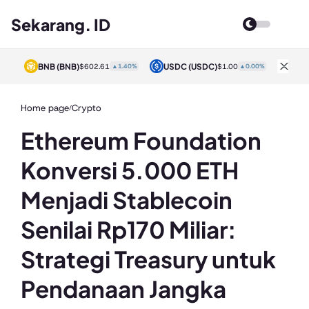
Sekarang. ID
BNB
(BNB)
USDC
(USDC)
XRP
0%
$602.61
▲1.40%
$1.00
▲0.00%
Home page
Crypto
/
Ethereum Foundation
Konversi 5.000 ETH
Menjadi Stablecoin
Senilai Rp170 Miliar:
Strategi Treasury untuk
Pendanaan Jangka