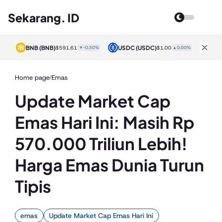
Sekarang. ID
BNB
(BNB)
USDC
(USDC)
XRP
0%
$591.61
▼-0.50%
$1.00
▲0.00%
Home page
Emas
/
Update Market Cap
Emas Hari Ini: Masih Rp
570.000 Triliun Lebih!
Harga Emas Dunia Turun
Tipis
emas
Update Market Cap Emas Hari Ini