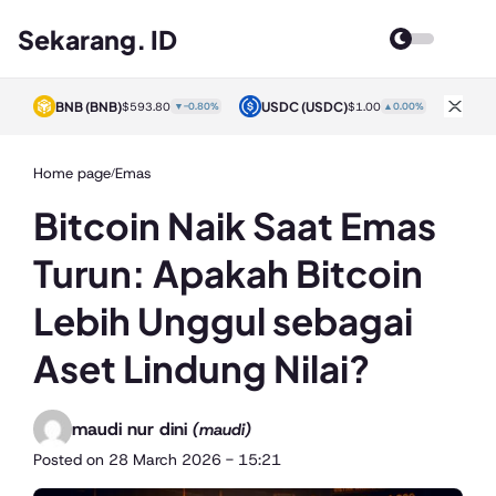
Sekarang. ID
BNB
(BNB)
USDC
(USDC)
XRP
0%
$593.80
▼-0.80%
$1.00
▲0.00%
Home page
Emas
/
Bitcoin Naik Saat Emas
Turun: Apakah Bitcoin
Lebih Unggul sebagai
Aset Lindung Nilai?
maudi nur dini
(maudi)
Posted on
28 March 2026 - 15:21