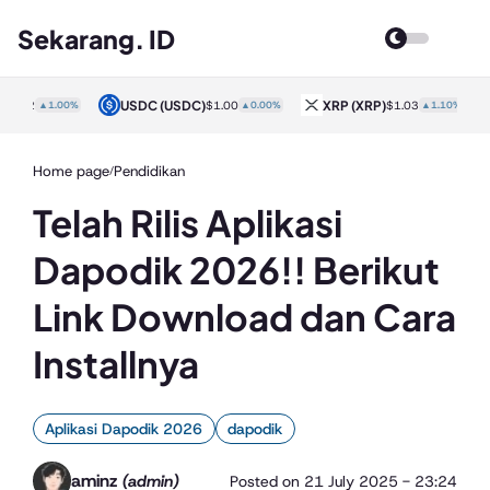
Sekarang. ID
USDC
(USDC)
XRP
(XRP)
Solana
0%
$1.00
▲0.00%
$1.03
▲1.10%
Home page
Pendidikan
/
Telah Rilis Aplikasi
Dapodik 2026!! Berikut
Link Download dan Cara
Installnya
Aplikasi Dapodik 2026
dapodik
aminz
(admin)
Posted on
21 July 2025 - 23:24