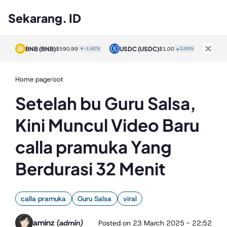
Sekarang. ID
BNB
(BNB)
USDC
(USDC)
XRP
0%
$590.99
▼-1.60%
$1.00
▲0.00%
Home page
oot
/
Setelah bu Guru Salsa,
Kini Muncul Video Baru
calla pramuka Yang
Berdurasi 32 Menit
calla pramuka
Guru Salsa
viral
aminz
(admin)
Posted on
23 March 2025 - 22:52