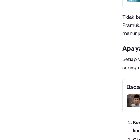
Tidak b
Pramuka
menunju
Apa y
Setiap 
sering 
Baca
Kon
ko
Cli