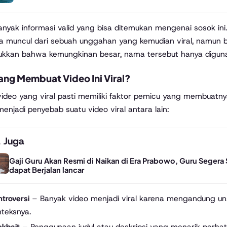
anyak informasi valid yang bisa ditemukan mengenai sosok 
 muncul dari sebuah unggahan yang kemudian viral, namun bel
kkan bahwa kemungkinan besar, nama tersebut hanya digunaka
ang Membuat Video Ini Viral?
video yang viral pasti memiliki faktor pemicu yang membuatn
menjadi penyebab suatu video viral antara lain:
 Juga
Gaji Guru Akan Resmi di Naikan di Era Prabowo, Guru Segera 
dapat Berjalan lancar
troversi
– Banyak video menjadi viral karena mengandung unsur
nteksnya.
ckbait
– Penggunaan judul atau deskripsi yang menarik perha