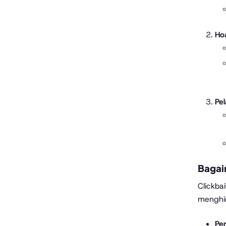
Ho
Pe
Bagai
Clickba
menghin
Pe