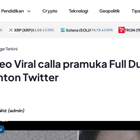
Pendidikan
Crypto
Teknologi
Geopolitik
Tip
XRP
(XRP)
Solana
(SOL)
TRON
(TRX)
$1.03
▲1.50%
$74.73
▲2.60%
ge
Terkini
/
eo Viral calla pramuka Full Du
ton Twitter
inz
(admin)
ni