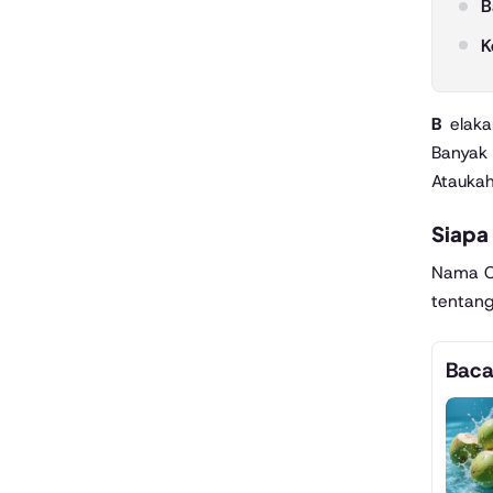
B
K
Belakangan ini, dunia maya diramaikan dengan pencarian terkait “Video Viral Calla Pramuka Full Durasi 32 Menit”.
Banyak 
Ataukah
Siapa 
Nama Ca
tentan
Baca