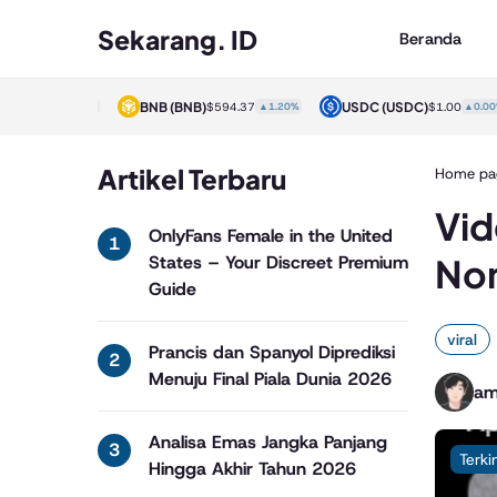
Sekarang. ID
Beranda
)
BNB
(BNB)
USDC
(USDC)
$1.00
▲0.00%
$594.37
▲1.20%
$1.00
▲0.00%
Artikel Terbaru
Home pa
Vid
OnlyFans Female in the United
Non
States – Your Discreet Premium
Guide
viral
Prancis dan Spanyol Diprediksi
Menuju Final Piala Dunia 2026
am
Analisa Emas Jangka Panjang
Terki
Hingga Akhir Tahun 2026