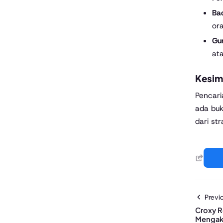
Ba
or
Gu
at
Kesim
Pencari
ada buk
dari str
Previo
Croxy R
Mengaks