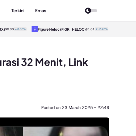
s
Terkini
Emas
Figure Heloc
(FIGR_HELOC)
Hyperliquid
$0.33
▲0.30%
$1.01
▼-2.70%
rasi 32 Menit, Link
Posted on
23 March 2025 - 22:49