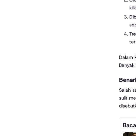
kli
Dib
sep
Tre
ter
Dalam k
Banyak 
Benar
Salah s
sulit m
disebut
Baca