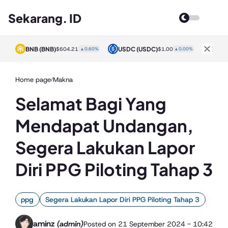
Sekarang. ID
BNB
(BNB)
USDC
(USDC)
XRP
0%
$604.21
▲0.60%
$1.00
▲0.00%
Home page
Makna
/
Selamat Bagi Yang
Mendapat Undangan,
Segera Lakukan Lapor
Diri PPG Piloting Tahap 3
ppg
Segera Lakukan Lapor Diri PPG Piloting Tahap 3
aminz
(admin)
Posted on
21 September 2024 - 10:42