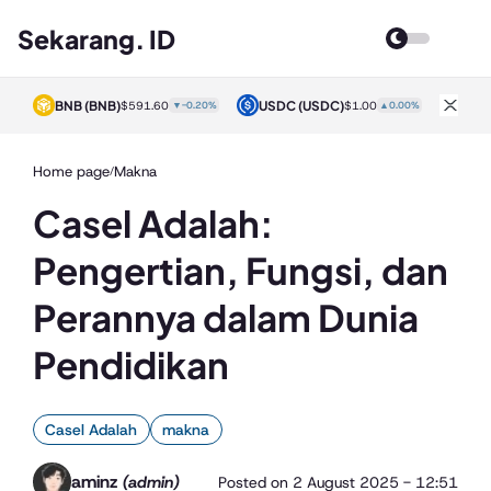
Sekarang. ID
BNB
(BNB)
USDC
(USDC)
XRP
0%
$591.60
▼-0.20%
$1.00
▲0.00%
Home page
Makna
/
Casel Adalah:
Pengertian, Fungsi, dan
Perannya dalam Dunia
Pendidikan
Casel Adalah
makna
aminz
(admin)
Posted on
2 August 2025 - 12:51