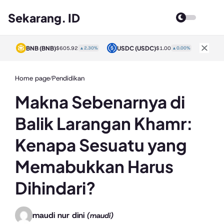
Sekarang. ID
BNB
(BNB)
USDC
(USDC)
XRP
0%
$605.92
▲2.30%
$1.00
▲0.00%
Home page
Pendidikan
/
Makna Sebenarnya di
Balik Larangan Khamr:
Kenapa Sesuatu yang
Memabukkan Harus
Dihindari?
maudi nur dini
(maudi)