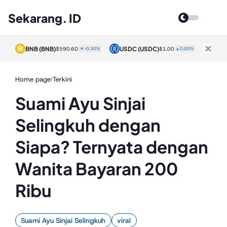
Sekarang. ID
BNB
(BNB)
USDC
(USDC)
XRP
0%
$590.60
▼-0.30%
$1.00
▲0.00%
Home page
Terkini
/
Suami Ayu Sinjai
Selingkuh dengan
Siapa? Ternyata dengan
Wanita Bayaran 200
Ribu
Suami Ayu Sinjai Selingkuh
viral