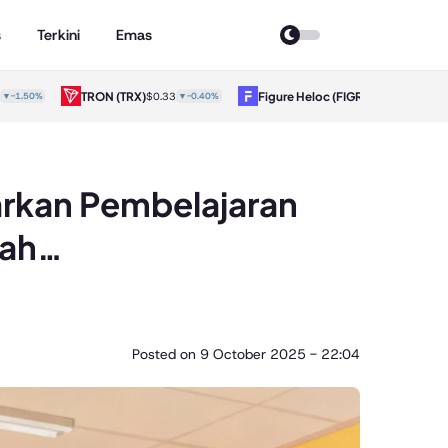
s
Terkini
Emas
X)
Figure Heloc
(FIGR_HELOC)
Hyperliq
$0.33
▼-0.40%
$1.02
▼-0.70%
rkan Pembelajaran
lah…
Posted on
9 October 2025 - 22:04