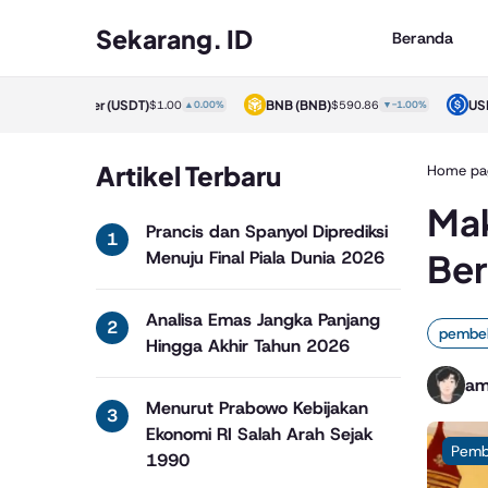
Sekarang. ID
Beranda
)
BNB
(BNB)
USDC
(USDC)
$1.00
▲0.00%
$590.86
▼-1.00%
$1.00
▲0.00%
Artikel Terbaru
Home pa
Mak
Prancis dan Spanyol Diprediksi
Ber
Menuju Final Piala Dunia 2026
Analisa Emas Jangka Panjang
pembel
Hingga Akhir Tahun 2026
am
Menurut Prabowo Kebijakan
Ekonomi RI Salah Arah Sejak
Pemb
1990