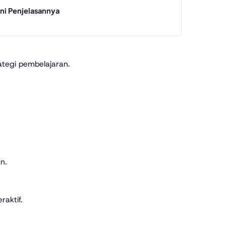
Ini Penjelasannya
ategi pembelajaran.
n.
aktif.