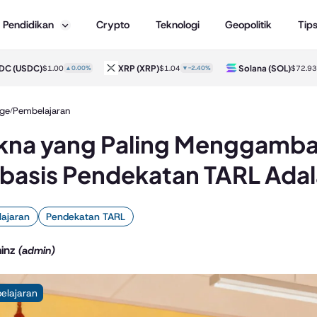
Pendidikan
Crypto
Teknologi
Geopolitik
Tip
XRP
(XRP)
Solana
(SOL)
TRON
(TR
$1.04
▼-2.40%
$72.93
▼-1.50%
ge
Pembelajaran
/
na yang Paling Menggamba
basis Pendekatan TARL Ada
ajaran
Pendekatan TARL
inz
(admin)
elajaran