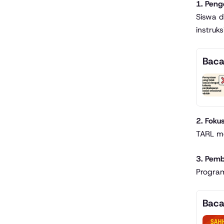
1. Pen
Siswa d
instruks
Baca
2. Foku
TARL me
3. Pemb
Program
Baca