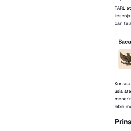
TARL at
kesenja
dan tel
Baca
Konsep
usia at
menerim
lebih m
Prin