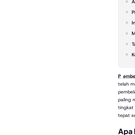
A
P
I
M
T
K
Pembe
telah m
pembela
paling
tingkat
tepat s
Apa 