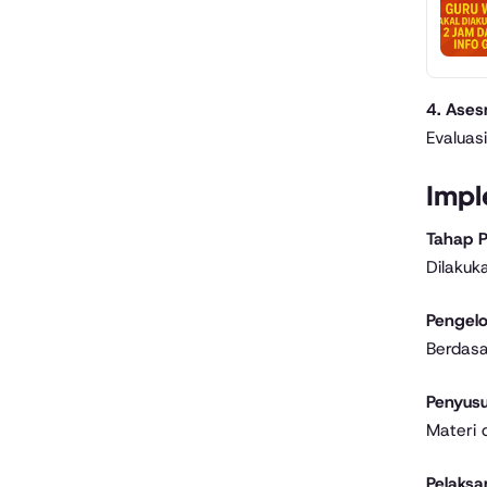
4. Ases
Evaluas
Impl
Tahap P
Dilakuk
Pengel
Berdasa
Penyusu
Materi 
Pelaksa