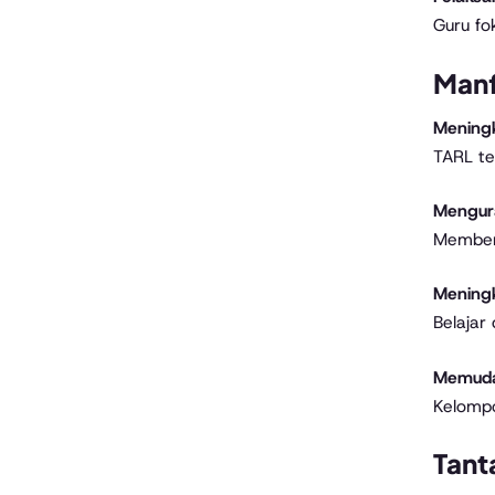
Guru fo
Manf
Meningk
TARL te
Mengur
Member
Meningk
Belajar
Memuda
Kelomp
Tant