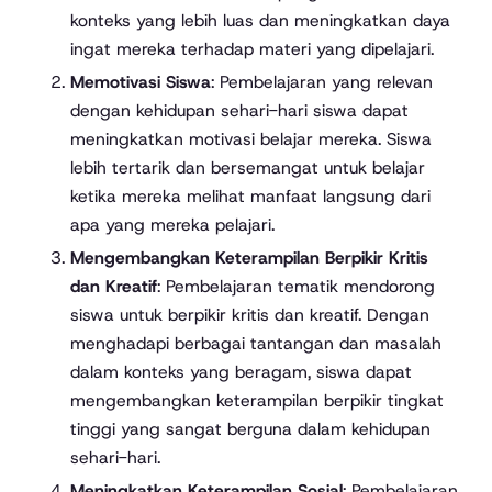
konteks yang lebih luas dan meningkatkan daya
ingat mereka terhadap materi yang dipelajari.
Memotivasi Siswa
: Pembelajaran yang relevan
dengan kehidupan sehari-hari siswa dapat
meningkatkan motivasi belajar mereka. Siswa
lebih tertarik dan bersemangat untuk belajar
ketika mereka melihat manfaat langsung dari
apa yang mereka pelajari.
Mengembangkan Keterampilan Berpikir Kritis
dan Kreatif
: Pembelajaran tematik mendorong
siswa untuk berpikir kritis dan kreatif. Dengan
menghadapi berbagai tantangan dan masalah
dalam konteks yang beragam, siswa dapat
mengembangkan keterampilan berpikir tingkat
tinggi yang sangat berguna dalam kehidupan
sehari-hari.
Meningkatkan Keterampilan Sosial
: Pembelajaran