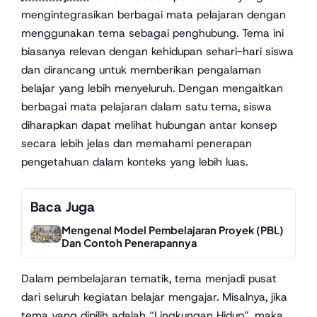
mengintegrasikan berbagai mata pelajaran dengan
menggunakan tema sebagai penghubung. Tema ini
biasanya relevan dengan kehidupan sehari-hari siswa
dan dirancang untuk memberikan pengalaman
belajar yang lebih menyeluruh. Dengan mengaitkan
berbagai mata pelajaran dalam satu tema, siswa
diharapkan dapat melihat hubungan antar konsep
secara lebih jelas dan memahami penerapan
pengetahuan dalam konteks yang lebih luas.
Baca Juga
Mengenal Model Pembelajaran Proyek (PBL)
Dan Contoh Penerapannya
Dalam pembelajaran tematik, tema menjadi pusat
dari seluruh kegiatan belajar mengajar. Misalnya, jika
tema yang dipilih adalah “Lingkungan Hidup”, maka