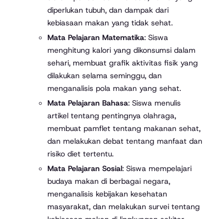
diperlukan tubuh, dan dampak dari
kebiasaan makan yang tidak sehat.
Mata Pelajaran Matematika
: Siswa
menghitung kalori yang dikonsumsi dalam
sehari, membuat grafik aktivitas fisik yang
dilakukan selama seminggu, dan
menganalisis pola makan yang sehat.
Mata Pelajaran Bahasa
: Siswa menulis
artikel tentang pentingnya olahraga,
membuat pamflet tentang makanan sehat,
dan melakukan debat tentang manfaat dan
risiko diet tertentu.
Mata Pelajaran Sosial
: Siswa mempelajari
budaya makan di berbagai negara,
menganalisis kebijakan kesehatan
masyarakat, dan melakukan survei tentang