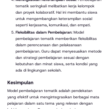
tematik seringkali melibatkan kerja kelompok
dan proyek kolaboratif. Hal ini membantu siswa
untuk mengembangkan keterampilan sosial
seperti kerjasama, komunikasi, dan empati.
Fleksibilitas dalam Pembelajaran
: Model
pembelajaran tematik memberikan fleksibilitas
dalam perencanaan dan pelaksanaan
pembelajaran. Guru dapat menyesuaikan metode
dan strategi pembelajaran sesuai dengan
kebutuhan dan minat siswa, serta kondisi yang
ada di lingkungan sekolah.
Kesimpulan
Model pembelajaran tematik adalah pendekatan
yang efektif untuk mengintegrasikan berbagai mata
pelajaran dalam satu tema yang relevan dengan