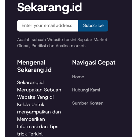
Sekarang.id
Subscribe
Adalah sebuah Website terkini Seputar Market
Global, Prediksi dan Analisa market.
Mengenal
Navigasi Cepat
Sekarang.id
Home
Sekarang.id
Merupakan Sebuah
Hubungi Kami
Website Yang di
Sumber Konten
Kelola Untuk
menyampaikan dan
Memberikan
Informasi dan Tips
trick Terkini.