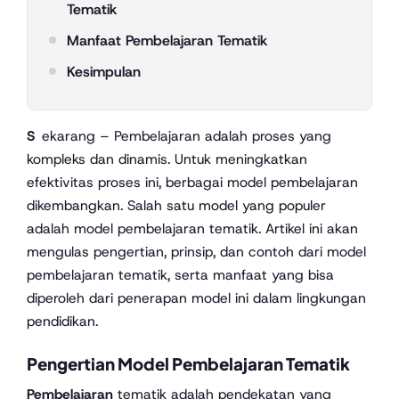
Tematik
Manfaat Pembelajaran Tematik
Kesimpulan
Sekarang – Pembelajaran adalah proses yang
kompleks dan dinamis. Untuk meningkatkan
efektivitas proses ini, berbagai model pembelajaran
dikembangkan. Salah satu model yang populer
adalah model pembelajaran tematik. Artikel ini akan
mengulas pengertian, prinsip, dan contoh dari model
pembelajaran tematik, serta manfaat yang bisa
diperoleh dari penerapan model ini dalam lingkungan
pendidikan.
Pengertian Model Pembelajaran Tematik
Pembelajaran
tematik adalah pendekatan yang