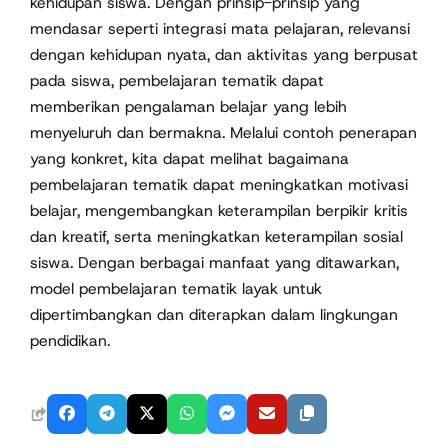
kehidupan siswa. Dengan prinsip-prinsip yang
mendasar seperti integrasi mata pelajaran, relevansi
dengan kehidupan nyata, dan aktivitas yang berpusat
pada siswa, pembelajaran tematik dapat
memberikan pengalaman belajar yang lebih
menyeluruh dan bermakna. Melalui contoh penerapan
yang konkret, kita dapat melihat bagaimana
pembelajaran tematik dapat meningkatkan motivasi
belajar, mengembangkan keterampilan berpikir kritis
dan kreatif, serta meningkatkan keterampilan sosial
siswa. Dengan berbagai manfaat yang ditawarkan,
model pembelajaran tematik layak untuk
dipertimbangkan dan diterapkan dalam lingkungan
pendidikan.