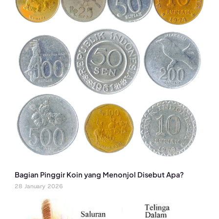
Bagian Pinggir Koin yang Menonjol Disebut Apa?
28 January 2026