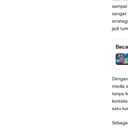
sampai 
sangat 
strateg
jadi tu
Baca
Dengan 
media s
tanpa k
konteks
satu ku
Sebagai