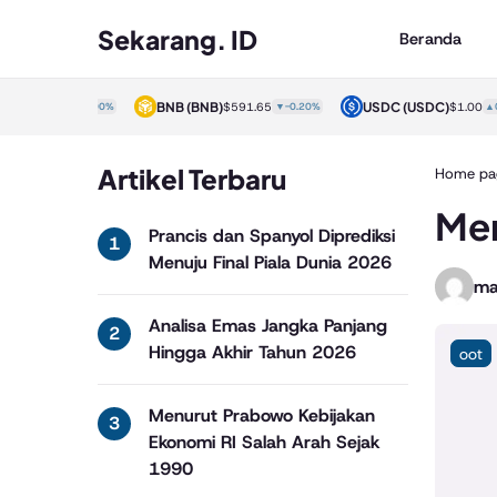
Sekarang. ID
Beranda
)
BNB
(BNB)
USDC
(USDC)
$1.00
▲0.00%
$591.65
▼-0.20%
$1.00
▲0.00%
Artikel Terbaru
Home pa
Mem
Prancis dan Spanyol Diprediksi
Menuju Final Piala Dunia 2026
ma
Analisa Emas Jangka Panjang
Hingga Akhir Tahun 2026
oot
Menurut Prabowo Kebijakan
Ekonomi RI Salah Arah Sejak
1990