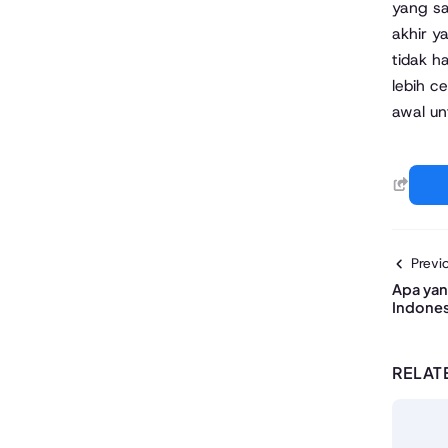
yang sa
akhir y
tidak h
lebih c
awal un
Previo
Apa yan
Indones
RELAT