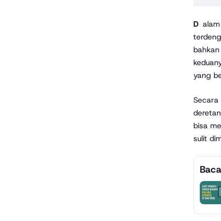
Dalam kehidupan digital sekarang, dua kata yang sering banget muncul adalah “data” dan “informasi.” Keduanya
terdeng
bahkan 
keduany
yang be
Secara 
deretan
bisa me
sulit di
Baca