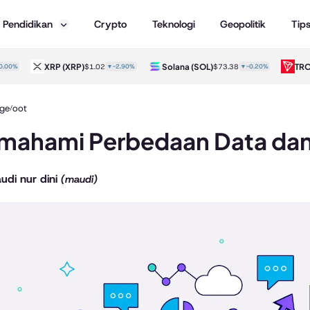
Pendidikan
Crypto
Teknologi
Geopolitik
Tip
XRP
(XRP)
Solana
(SOL)
TRON
(TR
$1.02
▼-2.90%
$73.38
▼-0.20%
ge
oot
/
ahami Perbedaan Data dan 
udi nur dini
(maudi)