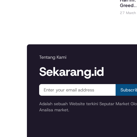
Greed..
27 March
Tentang Kami
Sekarang.id
Subscri
Adalah sebuah Website terkini Seputar Market Glob
Analisa market.