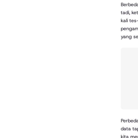
Berbeda
tadi, k
kali te
pengam
yang se
Perbeda
data ta
kita me