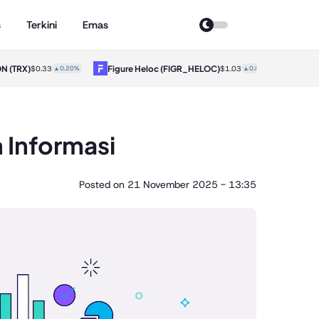
s
Terkini
Emas
X)
Figure Heloc
(FIGR_HELOC)
Hyperliqui
$0.33
▲0.20%
$1.03
▲0.80%
Informasi
Posted on
21 November 2025 - 13:35