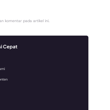
 komentar pada artikel ini.
si Cepat
ami
nten