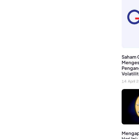
Saham G
Menges
Pengan
Volatilit
14 April 
Mengapa
Hari Ini