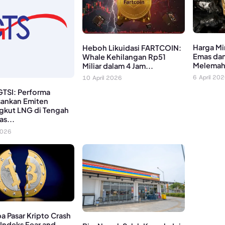
Harga Mi
Heboh Likuidasi FARTCOIN:
Emas dan
Whale Kehilangan Rp51
Melema
Miliar dalam 4 Jam...
6 April 20
10 April 2026
TSI: Performa
ankan Emiten
gkut LNG di Tengah
as...
2026
 Pasar Kripto Crash
: Indeks Fear and