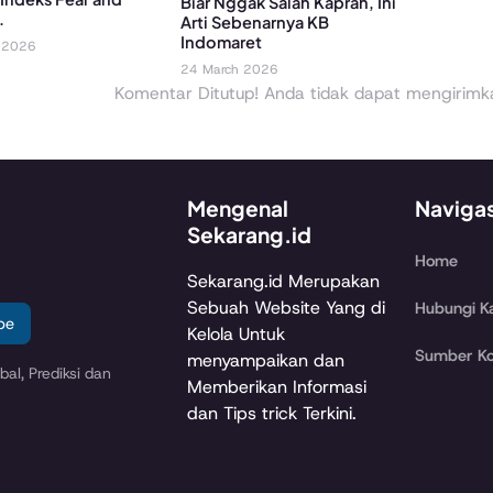
Biar Nggak Salah Kaprah, Ini
.
Arti Sebenarnya KB
Indomaret
 2026
24 March 2026
Komentar Ditutup! Anda tidak dapat mengirimkan
Mengenal
Naviga
Sekarang.id
Home
Sekarang.id Merupakan
Sebuah Website Yang di
Hubungi K
be
Kelola Untuk
Sumber Ko
menyampaikan dan
al, Prediksi dan
Memberikan Informasi
dan Tips trick Terkini.