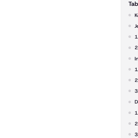
Tab
K
J
1
2
I
1
2
3
D
1
2
3