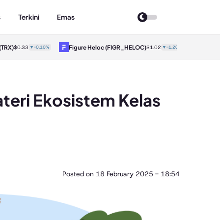
s
Terkini
Emas
X)
Figure Heloc
(FIGR_HELOC)
Hyperliqu
$0.33
▼-0.10%
$1.02
▼-1.20%
teri Ekosistem Kelas
Posted on
18 February 2025 - 18:54