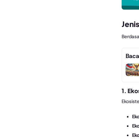
Jeni
Berdasa
Baca
1. Ek
Ekosist
Ek
Ek
Ek