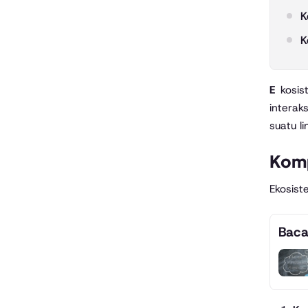
K
K
Ekosistem adalah hubungan timbal balik antara makhluk hidup dengan lingkungannya. Dalam ekosistem, terdapat
interak
suatu l
Kom
Ekosist
Baca