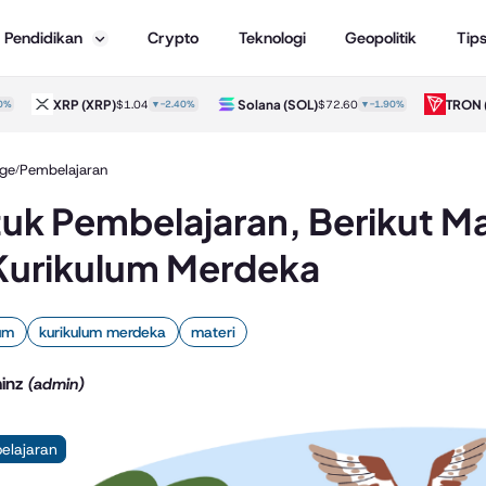
Pendidikan
Crypto
Teknologi
Geopolitik
Tip
XRP
(XRP)
Solana
(SOL)
TRON
(TR
$1.04
▼-2.40%
$72.60
▼-1.90%
ge
Pembelajaran
/
uk Pembelajaran, Berikut Ma
Kurikulum Merdeka
lum
kurikulum merdeka
materi
inz
(admin)
elajaran