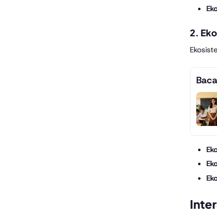
Ek
2. Ek
Ekosist
Baca
Ek
Ek
Ek
Inte