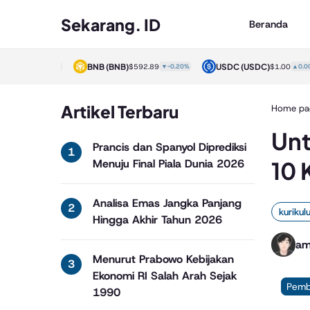
Sekarang. ID
Beranda
)
BNB
(BNB)
USDC
(USDC)
$1.00
▲0.00%
$592.89
▼-0.20%
$1.00
▲0.00%
Artikel Terbaru
Home pa
Unt
Prancis dan Spanyol Diprediksi
10 
Menuju Final Piala Dunia 2026
Analisa Emas Jangka Panjang
kuriku
Hingga Akhir Tahun 2026
am
Menurut Prabowo Kebijakan
Ekonomi RI Salah Arah Sejak
Pemb
1990