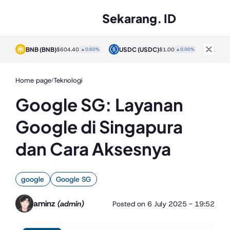
Sekarang. ID
BNB
(BNB)
USDC
(USDC)
XRP
0%
$604.40
▲0.60%
$1.00
▲0.00%
Home page
Teknologi
/
Google SG: Layanan
Google di Singapura
dan Cara Aksesnya
google
Google SG
aminz
(admin)
Posted on
6 July 2025 - 19:52