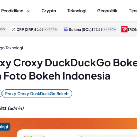
Pendidikan
Crypto
Teknologi
Geopolitik
Tip
XRP
(XRP)
Solana
(SOL)
TRON
(TR
$1.03
▼-2.30%
$72.68
▼-1.90%
ge
Teknologi
/
xy Croxy DuckDuckGo Boke
 Foto Bokeh Indonesia
Proxy Croxy DuckDuckGo Bokeh
inz
(admin)
logi