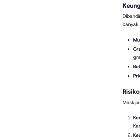
Keung
Dibandi
banyak d
Mu
Gr
gr
Be
Pri
Risik
Meskipu
Ke
Kar
Ke