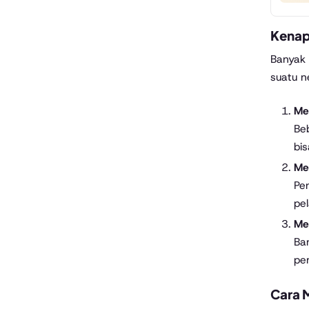
Kenap
Banyak 
suatu n
Me
Beb
bi
Me
Pe
pel
Me
Ba
pe
Cara 