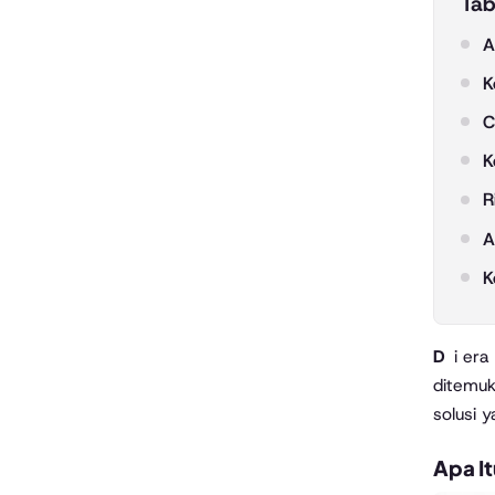
Tab
A
K
C
K
R
A
K
Di era digital seperti sekarang, akses internet menjadi kebutuhan utama bagi banyak orang. Namun, tidak jarang
ditemuk
solusi 
Apa I