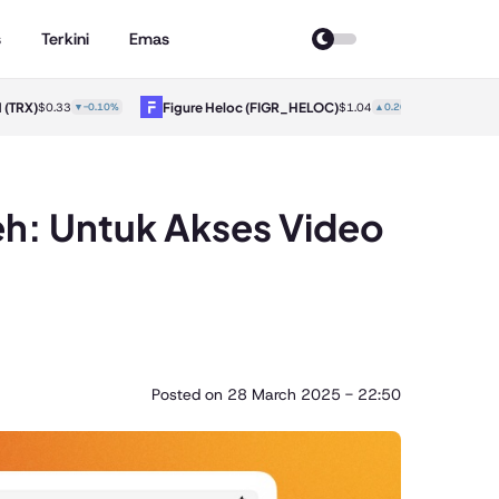
s
Terkini
Emas
X)
Figure Heloc
(FIGR_HELOC)
Hyperliqu
$0.33
▼-0.10%
$1.04
▲0.20%
h: Untuk Akses Video
Posted on
28 March 2025 - 22:50