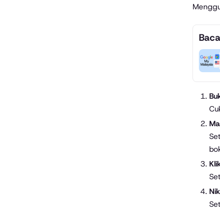
Menggu
Baca
Bu
Cu
Ma
Set
bo
Kli
Se
Ni
Se