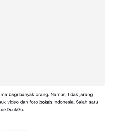
suk video dan foto
bokeh
Indonesia. Salah satu
DuckDuckGo.