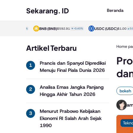
Sekarang. ID
Beranda
)
BNB
(BNB)
USDC
(USDC)
$1.00
▲0.00%
$592.91
▼-0.40%
$1.00
▲0.00%
Artikel Terbaru
Home pa
Pro
Prancis dan Spanyol Diprediksi
dan
Menuju Final Piala Dunia 2026
Analisa Emas Jangka Panjang
bokeh
Hingga Akhir Tahun 2026
am
Menurut Prabowo Kebijakan
Ekonomi RI Salah Arah Sejak
Tekno
1990