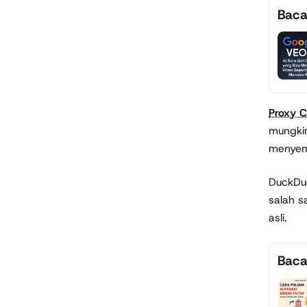
Baca
Proxy 
mungkin
menyemb
DuckDuc
salah s
asli.
Baca