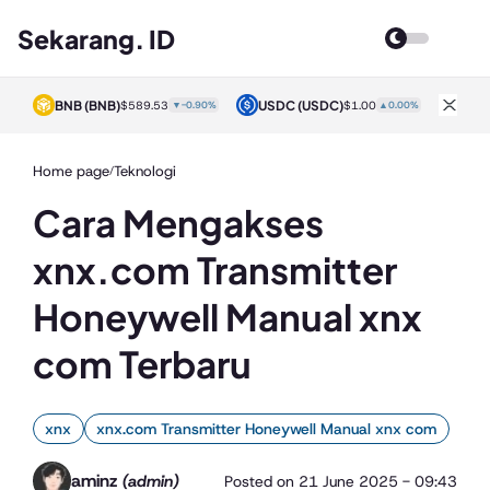
Sekarang. ID
BNB
(BNB)
USDC
(USDC)
XRP
0%
$589.53
▼-0.90%
$1.00
▲0.00%
Home page
Teknologi
/
Cara Mengakses
xnx.com Transmitter
Honeywell Manual xnx
com Terbaru
xnx
xnx.com Transmitter Honeywell Manual xnx com
aminz
(admin)
Posted on
21 June 2025 - 09:43