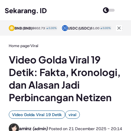
Sekarang. ID
BNB
(BNB)
USDC
(USDC)
XRP
0%
$602.73
▲0.30%
$1.00
▲0.00%
Home page
Viral
/
Video Golda Viral 19
Detik: Fakta, Kronologi,
dan Alasan Jadi
Perbincangan Netizen
Video Golda Viral 19 Detik
viral
aminz
(admin)
Posted on
21 December 2025 - 20:14