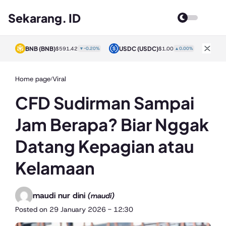
Sekarang. ID
BNB
(BNB)
USDC
(USDC)
XRP
0%
$591.42
▼-0.20%
$1.00
▲0.00%
Home page
Viral
/
CFD Sudirman Sampai
Jam Berapa? Biar Nggak
Datang Kepagian atau
Kelamaan
maudi nur dini
(maudi)
Posted on
29 January 2026 - 12:30