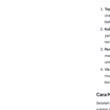
Top
or
ba
Ko
yan
te
Pe
me
un
Vir
mu
kon
Cara 
Setelah
adalah 