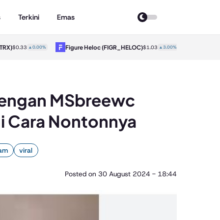
s
Terkini
Emas
)
Figure Heloc
(FIGR_HELOC)
Hyperliquid
$0.33
▲0.00%
$1.03
▲3.00%
 Dengan MSbreewc
ini Cara Nontonnya
ram
viral
Posted on
30 August 2024 - 18:44