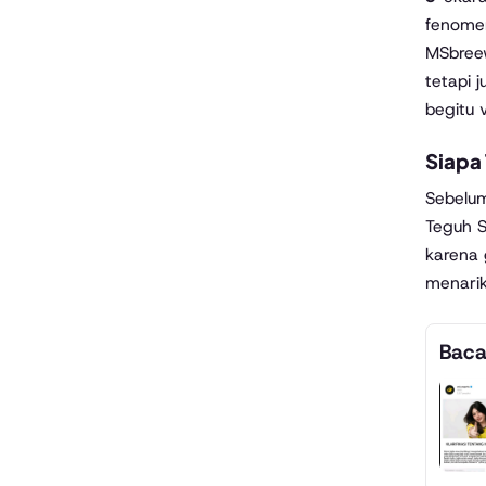
fenomen
MSbreew
tetapi 
begitu 
Siapa
Sebelu
Teguh S
karena 
menarik
Baca