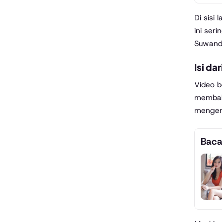
Di sisi
ini ser
Suwandi
Isi da
Video b
membaha
mengema
Baca