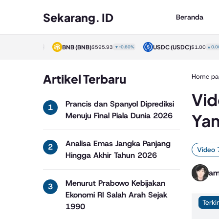
Sekarang. ID
Beranda
)
BNB
(BNB)
USDC
(USDC)
$1.00
▲0.00%
$595.93
▼-0.60%
$1.00
▲0.00%
Artikel Terbaru
Home pa
Vid
Prancis dan Spanyol Diprediksi
Yan
Menuju Final Piala Dunia 2026
Analisa Emas Jangka Panjang
Video 
Hingga Akhir Tahun 2026
am
Menurut Prabowo Kebijakan
Ekonomi RI Salah Arah Sejak
Terki
1990