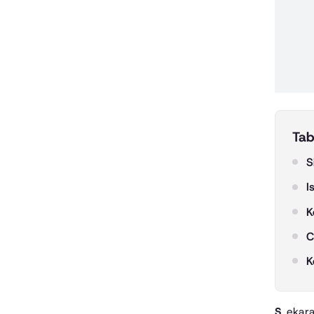
Tab
S
I
K
C
K
Sekarang – Dalam era digital saat ini, tren dan konten viral bisa muncul dari mana saja dan kapan saja. Salah satu