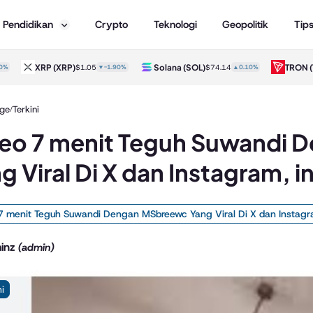
Pendidikan
Crypto
Teknologi
Geopolitik
Tip
XRP
(XRP)
Solana
(SOL)
TRON
(TRX
$1.05
▼-1.90%
$74.14
▲0.10%
ge
Terkini
/
eo 7 menit Teguh Suwandi
g Viral Di X dan Instagram, 
7 menit Teguh Suwandi Dengan MSbreewc Yang Viral Di X dan Instag
inz
(admin)
ni