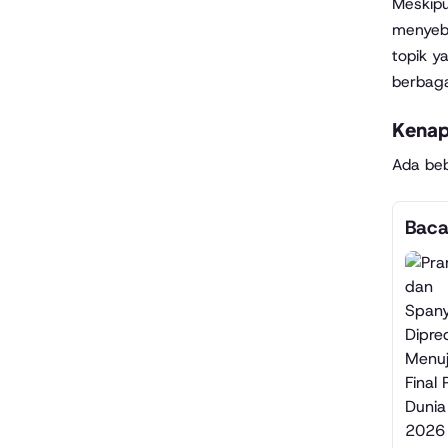
Meskipu
menyebu
topik y
berbaga
Kenapa
Ada beb
Baca