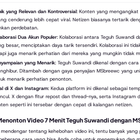
ik yang Relevan dan Kontroversial
: Konten yang mengangkat i
ang cenderung lebih cepat viral. Netizen biasanya tertarik d
hkan perdebatan.
laborasi Dua Akun Populer
: Kolaborasi antara Teguh Suwandi 
g besar, menciptakan daya tarik tersendiri. Kolaborasi ini t
tapi juga menarik perhatian dari mereka yang mungkin tidak m
nyampaian yang Menarik
: Teguh Suwandi dikenal dengan car
nghibur. Ditambah dengan gaya penyajian MSbreewc yang unik
tuk menarik perhatian penonton.
al di X dan Instagram
: Kedua platform ini dikenal sebagai tem
ncul. X dengan fitur repost dan thread-nya, serta Instagram 
ten seperti ini tersebar dengan cepat di kalangan netizen.
Menonton Video 7 Menit Teguh Suwandi dengan 
 mendengar tentang kehebohan video ini, tentu banyak yang 
beberapa cara yang bisa Anda coba untuk menemukan dan men