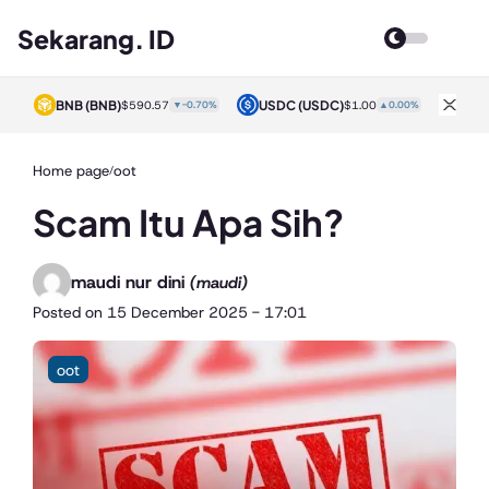
Sekarang. ID
BNB
(BNB)
USDC
(USDC)
XRP
0%
$590.57
▼-0.70%
$1.00
▲0.00%
Home page
oot
/
Scam Itu Apa Sih?
maudi nur dini
(maudi)
Posted on
15 December 2025 - 17:01
oot