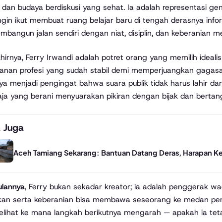
r, dan budaya berdiskusi yang sehat. Ia adalah representasi g
ingin ikut membuat ruang belajar baru di tengah derasnya inf
mbangun jalan sendiri dengan niat, disiplin, dan keberanian me
hirnya, Ferry Irwandi adalah potret orang yang memilih idea
nan profesi yang sudah stabil demi memperjuangkan gagasan
ya menjadi pengingat bahwa suara publik tidak harus lahir dari t
aja yang berani menyuarakan pikiran dengan bijak dan berta
 Juga
Aceh Tamiang Sekarang: Bantuan Datang Deras, Harapan K
ulannya
, Ferry bukan sekadar kreator; ia adalah penggerak w
kan serta keberanian bisa membawa seseorang ke medan peru
lihat ke mana langkah berikutnya mengarah — apakah ia teta