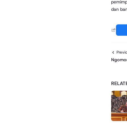
pemimpi
dan ban
Previo
Ngomong
RELAT