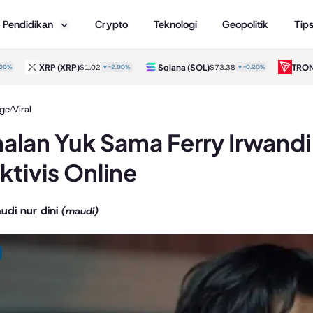
Pendidikan
Crypto
Teknologi
Geopolitik
Tip
XRP
(XRP)
Solana
(SOL)
TRON
(TR
$1.02
▼-2.90%
$73.38
▼-0.20%
ge
Viral
/
alan Yuk Sama Ferry Irwandi
ktivis Online
udi nur dini
(maudi)