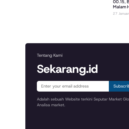
00.15, 
Malam H
27 Janua
Tentang Kami
Sekarang.id
Subscri
Adalah sebuah Website terkini Seputar Market Glob
Analisa market.