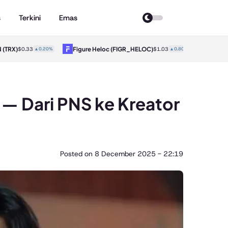
s
Terkini
Emas
X)
Figure Heloc
(FIGR_HELOC)
Hyperliqui
$0.33
▲0.20%
$1.03
▲0.80%
 — Dari PNS ke Kreator
Posted on
8 December 2025 - 22:19