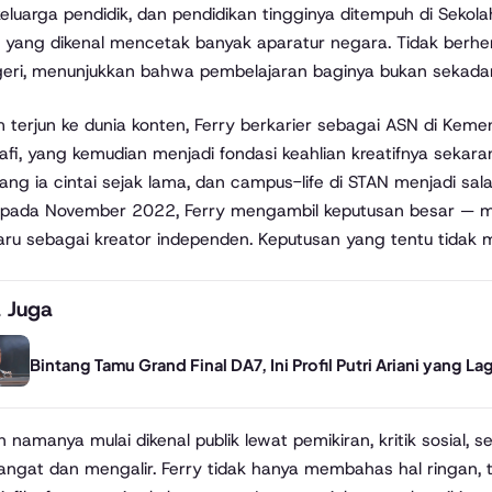
eluarga pendidik, dan pendidikan tingginya ditempuh di Sekol
yang dikenal mencetak banyak aparatur negara. Tidak berhenti 
geri, menunjukkan bahwa pembelajaran baginya bukan sekadar 
 terjun ke dunia konten, Ferry berkarier sebagai ASN di Keme
afi, yang kemudian menjadi fondasi keahlian kreatifnya sekaran
ang ia cintai sejak lama, dan campus-life di STAN menjadi sal
pada November 2022, Ferry mengambil keputusan besar — m
aru sebagai kreator independen. Keputusan yang tentu tidak m
 Juga
Bintang Tamu Grand Final DA7, Ini Profil Putri Ariani yang La
n namanya mulai dikenal publik lewat pemikiran, kritik sosial
angat dan mengalir. Ferry tidak hanya membahas hal ringan, teta