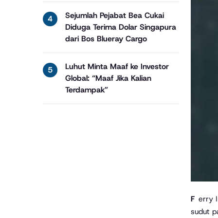
Sejumlah Pejabat Bea Cukai
Diduga Terima Dolar Singapura
dari Bos Blueray Cargo
Luhut Minta Maaf ke Investor
Global: “Maaf Jika Kalian
Terdampak”
Ferry Irwandi adalah salah satu nama yang akhir-akhir ini banyak muncul di ruang digital Indonesia, terutama karena
sudut p