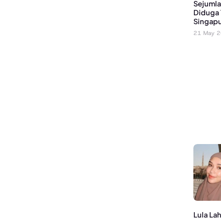
Sejumla
Diduga 
Singapur
21 May 
Lula La