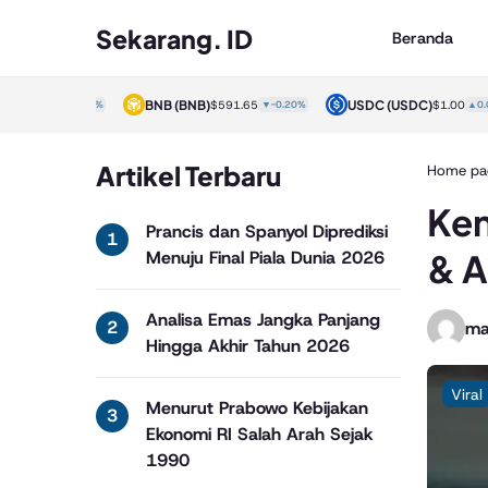
Sekarang. ID
Beranda
)
BNB
(BNB)
USDC
(USDC)
$1.00
▲0.00%
$591.65
▼-0.20%
$1.00
▲0.00%
Artikel Terbaru
Home pa
Ken
Prancis dan Spanyol Diprediksi
& A
Menuju Final Piala Dunia 2026
Analisa Emas Jangka Panjang
ma
Hingga Akhir Tahun 2026
Viral
Menurut Prabowo Kebijakan
Ekonomi RI Salah Arah Sejak
1990