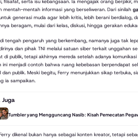
, filsafat, serta isu kebangsaan. Ia mengajak orang berpikir,
 mentah-mentah informasi yang berseliweran. Dari sinilah
g
 untuk generasi muda agar lebih kritis, lebih berani berdialog,
nya beragam, mulai dari kelas, diskusi, hingga gerakan edukasi
i tengah pengaruh yang berkembang, namanya juga tak lepas
dirinya dan pihak TNI melalui satuan siber terkait unggahan se
 di publik, tetapi akhirnya mereda setelah adanya komunikas
n ini menjadi contoh bahwa ruang kebebasan berpendapat selalu
l dan publik. Meski begitu, Ferry menunjukkan sikap terbuka, 
g ia sampaikan.
 Juga
Tumbler yang Mengguncang Nasib: Kisah Pemecatan Pegaw
i Ferry dikenal bukan hanya sebagai konten kreator, tetapi seb