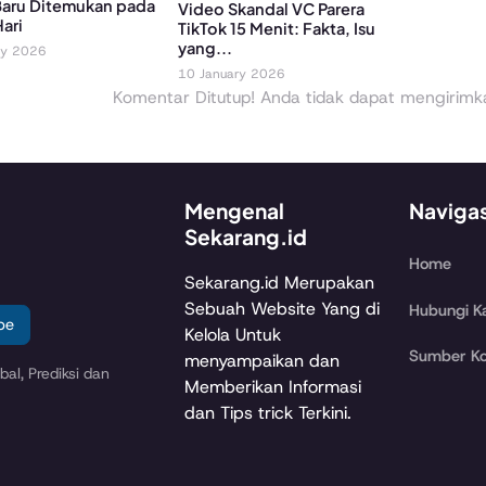
Baru Ditemukan pada
Video Skandal VC Parera
ari
TikTok 15 Menit: Fakta, Isu
yang...
ry 2026
10 January 2026
Komentar Ditutup! Anda tidak dapat mengirimkan
Mengenal
Naviga
Sekarang.id
Home
Sekarang.id Merupakan
Sebuah Website Yang di
Hubungi K
be
Kelola Untuk
Sumber Ko
menyampaikan dan
al, Prediksi dan
Memberikan Informasi
dan Tips trick Terkini.