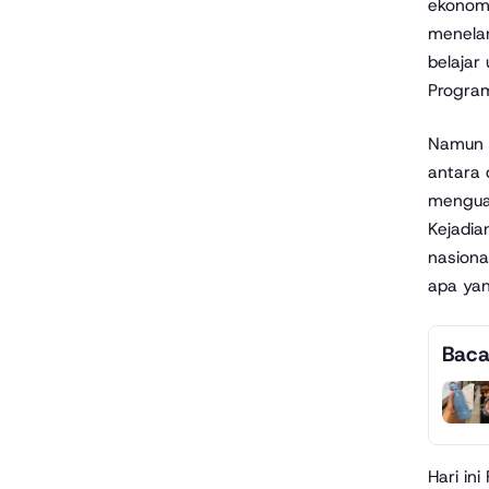
ekonomi
menelan
belajar
Program
Namun d
antara 
menguat
Kejadia
nasiona
apa yan
Baca
Hari in