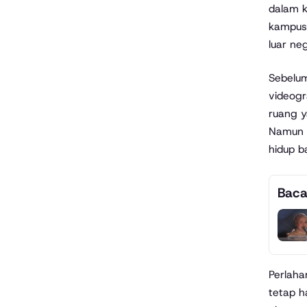
dalam k
kampus 
luar ne
Sebelum
videogr
ruang y
Namun 
hidup b
Baca
Perlaha
tetap h