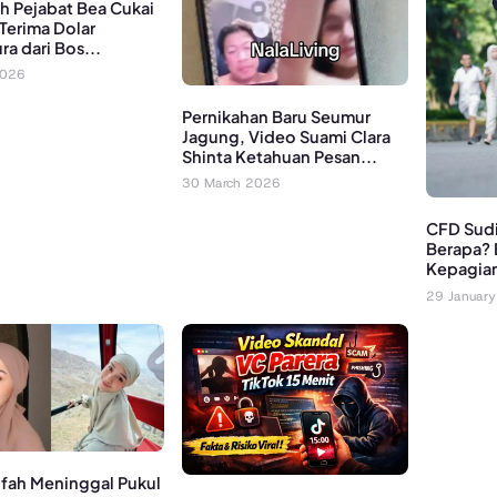
h Pejabat Bea Cukai
Terima Dolar
a dari Bos...
2026
Pernikahan Baru Seumur
Jagung, Video Suami Clara
Shinta Ketahuan Pesan...
30 March 2026
CFD Sud
Berapa? 
Kepagian
29 Januar
hfah Meninggal Pukul