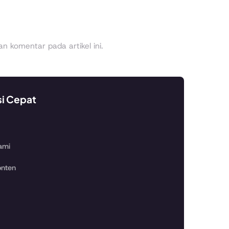
 komentar pada artikel ini.
si Cepat
ami
nten