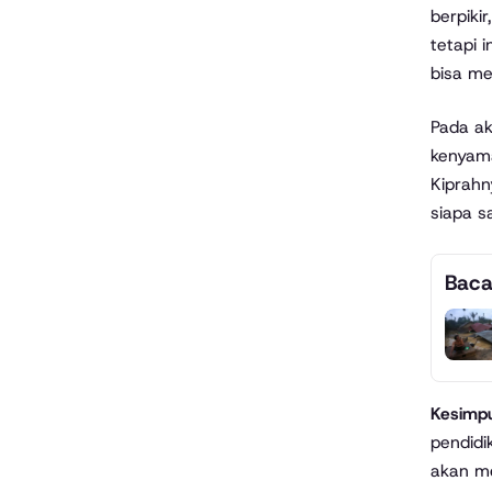
berpiki
tetapi 
bisa me
Pada ak
kenyama
Kiprahn
siapa s
Baca
Kesimp
pendidi
akan me