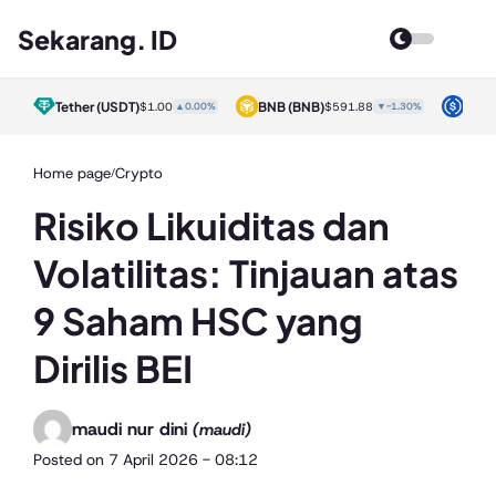
Sekarang. ID
Tether
(USDT)
BNB
(BNB)
USD
50%
$1.00
▲0.00%
$591.88
▼-1.30%
Home page
Crypto
/
Risiko Likuiditas dan
Volatilitas: Tinjauan atas
9 Saham HSC yang
Dirilis BEI
maudi nur dini
(maudi)
Posted on
7 April 2026 - 08:12