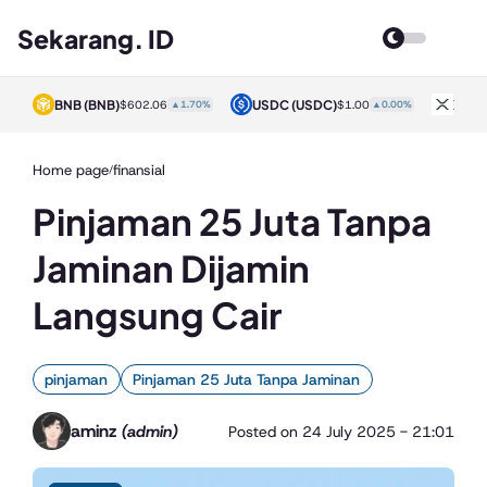
Sekarang. ID
BNB
(BNB)
USDC
(USDC)
XRP
0%
$602.06
▲1.70%
$1.00
▲0.00%
Home page
finansial
/
Pinjaman 25 Juta Tanpa
Jaminan Dijamin
Langsung Cair
pinjaman
Pinjaman 25 Juta Tanpa Jaminan
aminz
(admin)
Posted on
24 July 2025 - 21:01