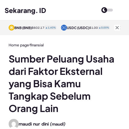
Sekarang. ID
BNB
(BNB)
USDC
(USDC)
XRP
0%
$602.17
▲1.40%
$1.00
▲0.00%
Home page
finansial
/
Sumber Peluang Usaha
dari Faktor Eksternal
yang Bisa Kamu
Tangkap Sebelum
Orang Lain
maudi nur dini
(maudi)