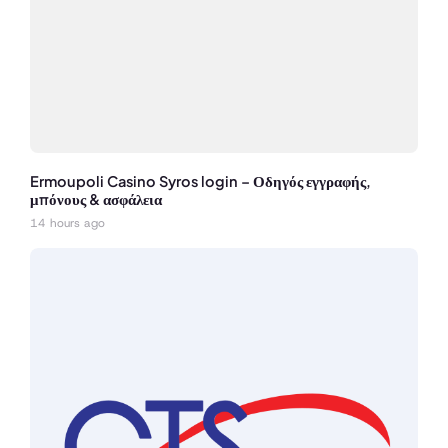
Ermoupoli Casino Syros login – Οδηγός εγγραφής,
μπόνους & ασφάλεια
14 hours ago