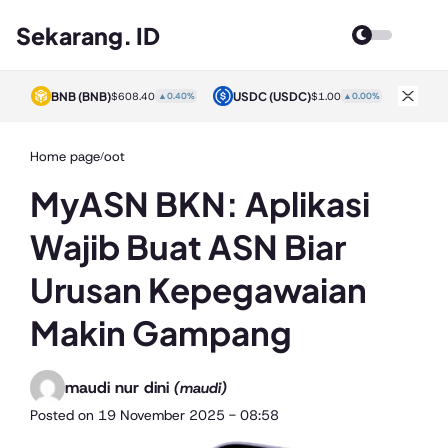
Sekarang. ID
BNB
(BNB)
USDC
(USDC)
XRP
0%
$608.40
▲0.40%
$1.00
▲0.00%
Home page
oot
/
MyASN BKN: Aplikasi
Wajib Buat ASN Biar
Urusan Kepegawaian
Makin Gampang
maudi nur dini
(maudi)
Posted on
19 November 2025 - 08:58