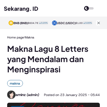
Sekarang. ID
BNB
(BNB)
USDC
(USDC)
XRP
0%
$604.78
▲0.20%
$1.00
▲0.00%
Home page
Makna
/
Makna Lagu 8 Letters
yang Mendalam dan
Menginspirasi
makna
aminz
(admin)
Posted on
23 January 2025 - 05:44