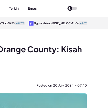
s
Terkini
Emas
X)
Figure Heloc
(FIGR_HELOC)
Hyperliqui
$0.33
▲0.20%
$1.04
▲0.20%
Orange County: Kisah
Posted on
20 July 2024 - 07:40