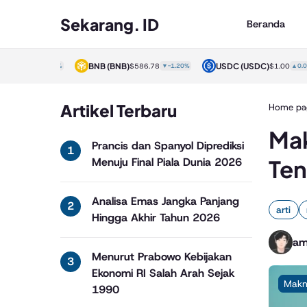
Sekarang. ID
Beranda
)
BNB
(BNB)
USDC
(USDC)
$1.00
▲0.00%
$586.78
▼-1.20%
$1.00
▲0.00%
Artikel Terbaru
Home pa
Mak
Prancis dan Spanyol Diprediksi
Ten
Menuju Final Piala Dunia 2026
Analisa Emas Jangka Panjang
arti
Hingga Akhir Tahun 2026
am
Menurut Prabowo Kebijakan
Ekonomi RI Salah Arah Sejak
Mak
1990