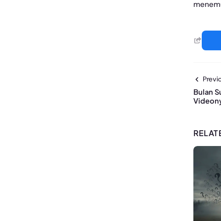
menemuk
Previo
Bulan S
Videon
RELAT