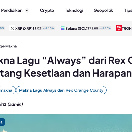
Pendidikan
Crypto
Teknologi
Geopolitik
Tip
XRP
(XRP)
Solana
(SOL)
TRON
(TR
$1.02
▼-2.10%
$72.69
▼-1.10%
ge
Makna
/
na Lagu “Always” dari Rex 
tang Kesetiaan dan Harapan
makna
Makna Lagu Always dari Rex Orange County
inz
(admin)
na