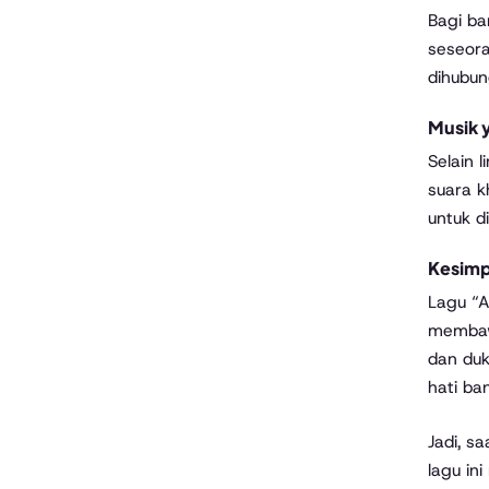
Bagi ba
seseora
dihubu
Musik 
Selain 
suara k
untuk d
Kesimp
Lagu “A
membawa
dan duk
hati ba
Jadi, s
lagu in