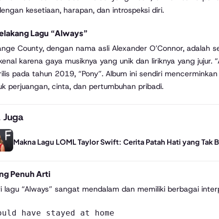
engan kesetiaan, harapan, dan introspeksi diri.
Belakang Lagu “Always”
nge County, dengan nama asli Alexander O’Connor, adalah seo
kenal karena gaya musiknya yang unik dan liriknya yang jujur. 
rilis pada tahun 2019, “Pony”. Album ini sendiri mencerminkan
k perjuangan, cinta, dan pertumbuhan pribadi.
 Juga
Makna Lagu LOML Taylor Swift: Cerita Patah Hati yang Tak B
ang Penuh Arti
ari lagu “Always” sangat mendalam dan memiliki berbagai interp
ould have stayed at home