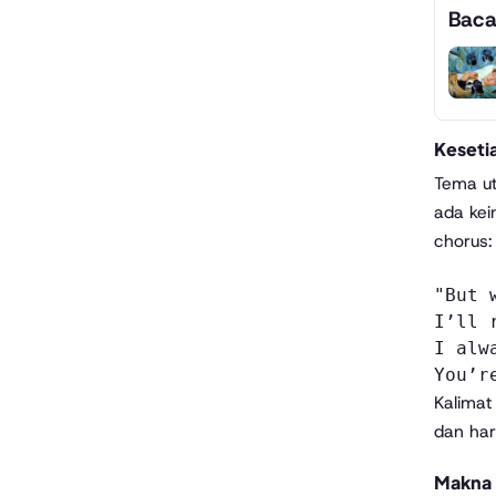
Baca
Keseti
Tema ut
ada kei
chorus:
"But 
I’ll 
I alw
You’r
Kalimat
dan har
Makna 