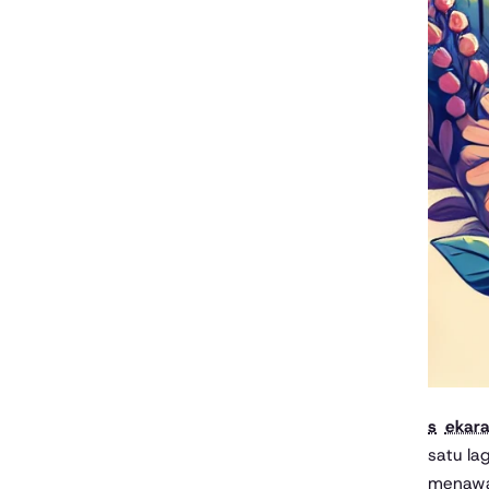
seka
satu la
menawar