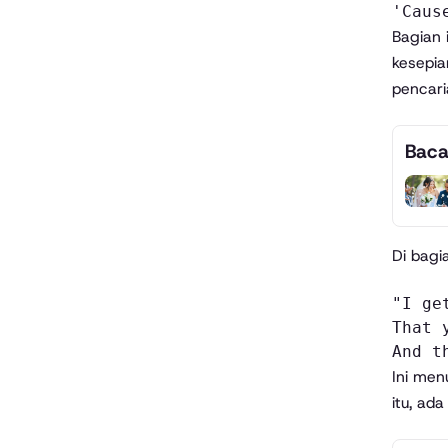
'Caus
Bagian 
kesepia
pencari
Baca
Di bagia
"I ge
That 
And t
Ini men
itu, ad