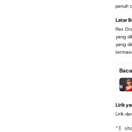
penuh d
Latar 
Rex Ora
yang di
yang di
termasu
Baca
Lirik y
Lirik d
"I sh