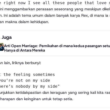
e right now I see all these people that love 
ini menggambarkan perasaan seseorang yang meskipun dikelil
n. Ini adalah tema umum dalam banyak karya Rex, di mana ia 
an makna dalam kehidupan.
 Juga
Arti Open Marriage: Pernikahan di mana kedua pasangan set
Hanya di Antara Mereka
n lain, liriknya berbunyi:
t the feeling sometimes
you’re not on my side
here’s nobody by my side"
unjukkan ketidakpastian dan keraguan yang sering kali kita r
a harapan dan keinginan untuk tetap setia.