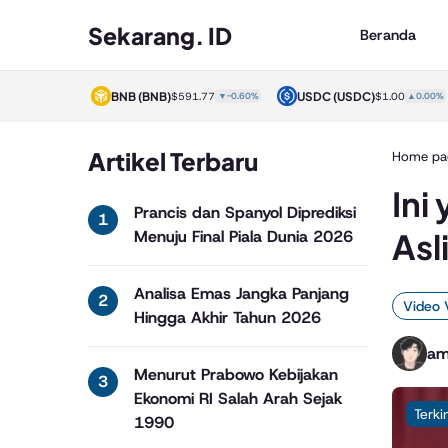
Sekarang. ID
Beranda
)
BNB
(BNB)
USDC
(USDC)
$1.00
▲0.00%
$591.77
▼-0.60%
$1.00
▲0.00%
Artikel Terbaru
Home pa
Ini
Prancis dan Spanyol Diprediksi
Asl
Menuju Final Piala Dunia 2026
Analisa Emas Jangka Panjang
Video 
Hingga Akhir Tahun 2026
am
Menurut Prabowo Kebijakan
Ekonomi RI Salah Arah Sejak
Terki
1990