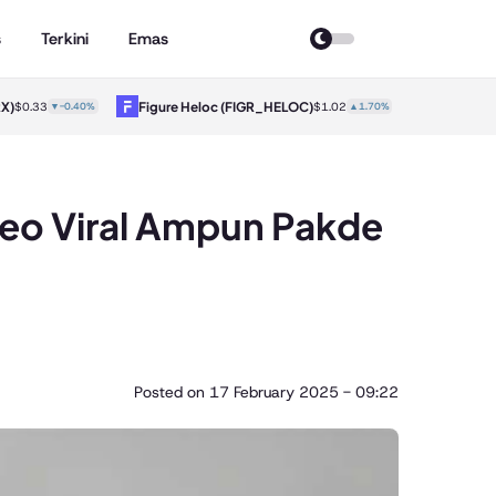
s
Terkini
Emas
X)
Figure Heloc
(FIGR_HELOC)
Hyperliqu
$0.33
▼-0.40%
$1.02
▲1.70%
ideo Viral Ampun Pakde
Posted on
17 February 2025 - 09:22