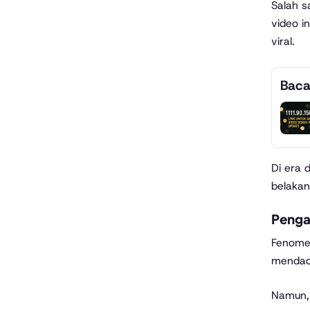
Salah s
video i
viral.
Baca
Di era 
belakan
Pengar
Fenome
mendada
Namun, 