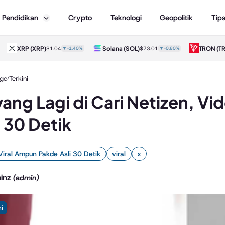
Pendidikan
Crypto
Teknologi
Geopolitik
Tip
XRP
(XRP)
Solana
(SOL)
TRON
(TR
$1.04
▼-1.40%
$73.01
▼-0.80%
ge
Terkini
/
 yang Lagi di Cari Netizen, V
i 30 Detik
Viral Ampun Pakde Asli 30 Detik
viral
x
inz
(admin)
ni