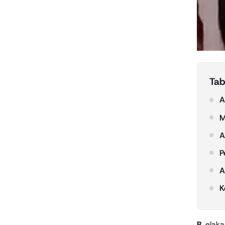
Tab
A
M
A
P
A
K
Belakangan ini, media sosial kembali dihebohkan dengan sebuah video yang menyedot perhatian banyak orang. Video