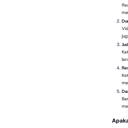
Re
me
Dur
Vi
jug
Ju
Ka
lan
Res
Ket
me
Da
Ba
men
Apaka