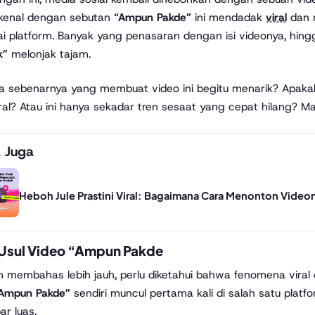
ikenal dengan sebutan
“Ampun Pakde”
ini mendadak
viral
dan m
i platform. Banyak yang penasaran dengan isi videonya, hing
k”
melonjak tajam.
pa sebenarnya yang membuat video ini begitu menarik? Apa
iral? Atau ini hanya sekadar tren sesaat yang cepat hilang? M
 Juga
Heboh Jule Prastini Viral: Bagaimana Cara Menonton Vide
Usul Video “Ampun Pakde
 membahas lebih jauh, perlu diketahui bahwa fenomena viral di
Ampun Pakde”
sendiri muncul pertama kali di salah satu plat
r luas.