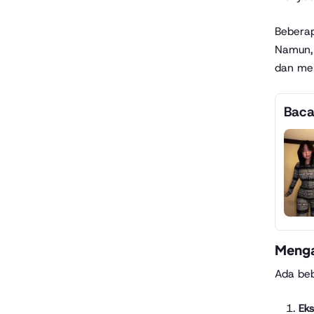
Beberap
Namun, 
dan mem
Baca
Mengap
Ada be
Eks