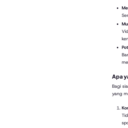
Me
Sem
Mu
Vid
ke
Pot
Ba
me
Apa ya
Bagi si
yang me
Ko
Ti
spo