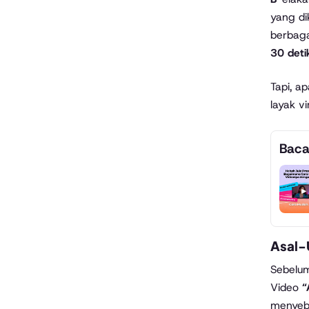
yang d
berbaga
30 deti
Tapi, a
layak v
Baca
Asal-
Sebelum
Video
“
menyeba